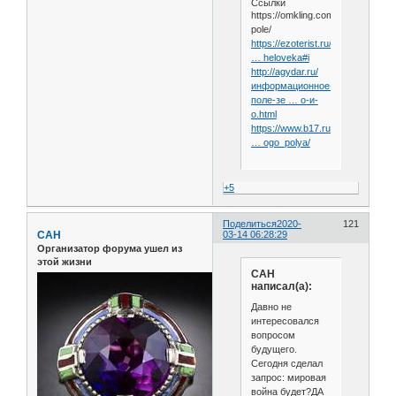
Ссылки
https://omkling.com/informacionn
pole/
https://ezoterist.ru/energetika/poly
… heloveka#i
http://agydar.ru/
информационное-
поле-зе … о-и-
о.html
https://www.b17.ru/article/chtenie
… ogo_polya/
+5
Поделиться
2020-
121
САН
03-14 06:28:29
Организатор форума ушел из
этой жизни
САН
написал(а):
Давно не
интересовался
вопросом
будущего.
Сегодня сделал
запрос: мировая
война будет?ДА