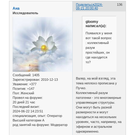
Поделиться
2024-
136
Ана
06-21 20:00:40
Исследователь
gloomy
написал(а):
Появился у меня
вот такой вопрос
: коллективный
разум
простейших, он
где находится
то?
Сообщений:
1405
Валер, на мой взгляд, эта
Зарегистрирован
: 2010-12-13
тема неплохо прописана у
Уважение:
+377
Пучко.
Позитив:
+147
Коллективный разум
Пол:
Женский
Провел на форуме:
патогенки - это многомерные
20 дней 21 час
управляющие структуры.
Последний визит:
Они могут быть разной
2024-06-22 14:23:51
размерности и могут
специализация, опыт:
Оператор
находиться на нескольких
Высшей категории А
уровнях, часто, например, на
род занятий на форуме:
Модератор
эфирном и астральном
одновременно.