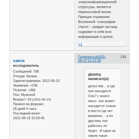
энергоинформационной
структуры, является
первоосновой жизни.
Принцип отражения
Вселенной голографии
гласит: - каждая частица
содержит в себе всю
информацию о целом.
+1
Поделиться
2020-
130
valeric
09-27 01:12:39
исследователь
Сообщений:
708
gloomy
Откуда:
Казань
написал(а):
Зарегистрирован
: 2012-06-15
Уважение:
+236
допустим... а где
Позитив:
+368
оно находится
Пол:
Мужской
Оль? с моего
Возраст:
63
[1962-08-14]
имхо- оно может
Провел на форуме:
находится только
26 дней 4 часа
в месте где нет
Последний визит:
времени.... а по
2021-08-19 10:29:45
другому оно
работать не
будет. И хдеж на
земле такое