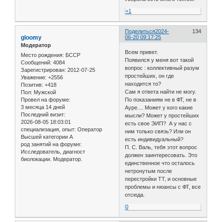
+1
Поделиться
2024-
134
gloomy
06-20 09:17:25
Модератор
Всем привет.
Место рождения:
БССР
Появился у меня вот такой
Сообщений:
4084
вопрос : коллективный разум
Зарегистрирован
: 2012-07-25
простейших, он где
Уважение:
+2556
находится то?
Позитив:
+418
Сам я ответа найти не могу.
Пол:
Мужской
Провел на форуме:
По показаниям не в ФТ, не в
3 месяца 14 дней
Ауре.... Может у кого какие
Последний визит:
мысли? Может у простейших
2026-08-05 18:03:01
есть свое ЭИП? А у нас с
специализация, опыт:
Оператор
ним только связь? Или он
Высшей категории А
есть индивидуальный?
род занятий на форуме:
П. С. Валь, тебя этот вопрос
Исследователь, диагност
должен заинтересовать. Это
биолокации. Модератор.
единственное что осталось
нетронутым после
перестройки ТТ, и основные
проблемы и нюансы с ФТ, все
отсюда.
0