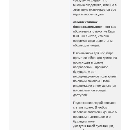
«разум», «сфера»). По
мнению академика, именно в
этом поле скапливаются все
идеи и мысли людей.
«Коллективное
бессознательное»
- вот как
обозначил это понятие Карл
Юнг. Он считал, что оно
содержит идеи и архетипы,
общие для людей.
В привычном для нас мире
время линейно, его движение
происходит в одном
направлении - прошлое-
будущее. А вот
информационное поле живет
по своим законам. Поток
информации в нем движется
по спирали, он всегда
доступен.
Подсознание людей связано
с этим полем. В любом
человеке заложены данные о
прошлом, настоящем и о
будущем тоже.
Доступ к такой субстанции,