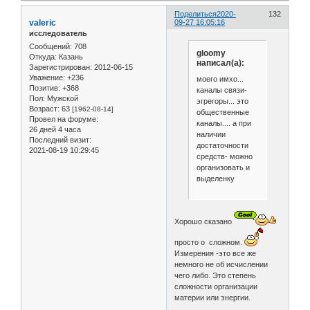
Поделиться
2020-
132
valeric
09-27 16:05:16
исследователь
Сообщений:
708
gloomy
Откуда:
Казань
написал(а):
Зарегистрирован
: 2012-06-15
Уважение:
+236
моего имхо...
Позитив:
+368
каналы связи-
Пол:
Мужской
эгрегоры... это
Возраст:
63
[1962-08-14]
общественные
Провел на форуме:
каналы.... а при
26 дней 4 часа
наличии
Последний визит:
достаточности
2021-08-19 10:29:45
средств- можно
организовать и
выделенку
Хорошо сказано
просто о сложном.
Измерения -это все же
немного не об исчислении
чего либо. Это степень
сложности организации
материи или энергии.