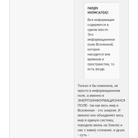
natgis
написал(а):
Вся информация
содержится в
одном месте.
Это
информационное
поле Вселенной,
которое
находится вне
времени и
пространства, то
есть везде.
Только я бы изменила, не
просто в информационном
поле, а именно в
ЭНЕРГОИНФОРМАЦИОННОМ
ПОЛЕ- так как весь мир и
Вселенная - это энергия. И
именно оно объединяет весь
мир в единую систему,
породило жизнь на Земле( и
нас с вами) сознание, и душа
- суть -