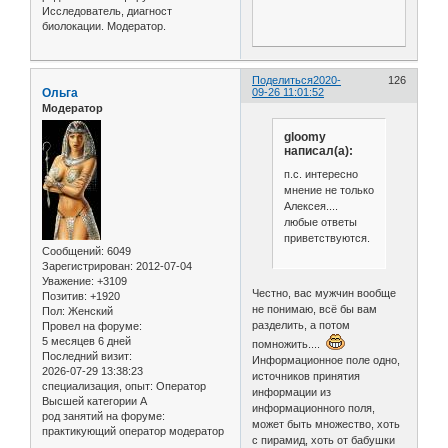
Исследователь, диагност
биолокации. Модератор.
Поделиться
2020-
126
Ольга
09-26 11:01:52
Модератор
gloomy
написал(а):
п.с. интересно
мнение не только
Алексея....
любые ответы
приветствуются.
Сообщений:
6049
Зарегистрирован
: 2012-07-04
Уважение:
+3109
Честно, вас мужчин вообще
Позитив:
+1920
не понимаю, всё бы вам
Пол:
Женский
разделить, а потом
Провел на форуме:
5 месяцев 6 дней
помножить....
Последний визит:
Информационное поле одно,
2026-07-29 13:38:23
источников принятия
специализация, опыт:
Оператор
информации из
Высшей категории А
информационного поля,
род занятий на форуме:
может быть множество, хоть
практикующий оператор модератор
с пирамид, хоть от бабушки