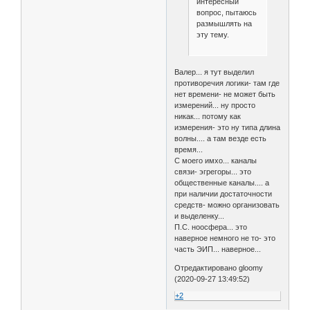
интересный
вопрос, пытаюсь
размышлять на
эту тему.
Валер... я тут выделил
противоречия логики- там где
нет времени- не может быть
измерений... ну просто
никак... потому как
измерения- это ну типа длина
волны.... а там везде есть
время...
С моего имхо... каналы
связи- эгрегоры... это
общественные каналы.... а
при наличии достаточности
средств- можно организовать
и выделенку...
П.С. ноосфера... это
наверное немного не то- это
часть ЭИП... наверное...
Отредактировано gloomy
(2020-09-27 13:49:52)
+2