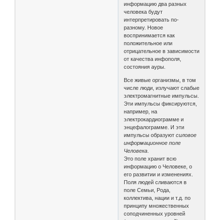
информацию два разных
человека будут
интерпретировать по-
разному. Новое
воспринимается как
положительное или
отрицательное в зависимости
от качества инфополя,
состояния ауры.
Все живые организмы, в том
числе люди, излучают слабые
электромагнитные импульсы.
Эти импульсы фиксируются,
например, на
электрокардиограмме и
энцефалограмме. И эти
импульсы образуют
силовое
информационное поле
Человека
.
Это поле хранит всю
информацию о Человеке, о
его развитии и изменениях.
Поля людей сливаются в
поле Семьи, Рода,
коллектива, нации и т.д. по
принципу множественных
соподчиненных уровней