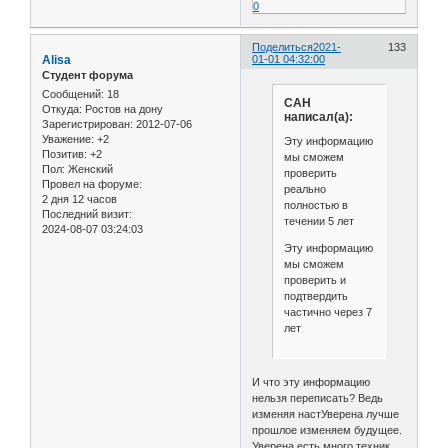
0
Поделиться
2021-
133
Alisa
01-01 04:32:00
Студент форума
Сообщений:
18
САН
Откуда:
Ростов на дону
написал(а):
Зарегистрирован
: 2012-07-06
Уважение:
+2
Эту информацию
Позитив:
+2
мы сможем
Пол:
Женский
проверить
Провел на форуме:
реально
2 дня 12 часов
полностью в
Последний визит:
течении 5 лет
2024-08-07 03:24:03
Эту информацию
мы сможем
проверить и
подтвердить
частично через 7
лет
И что эту информацию
нельзя переписать? Ведь
изменяя настУверена лучше
прошлое изменяем будущее.
Уверена есть много техник.