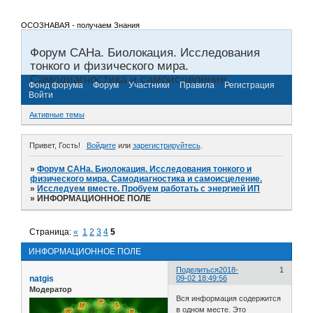
ОСОЗНАВАЯ - получаем Знания
Форум САНа. Биолокация. Исследования
тонкого и физического мира.
Самодиагностика и самоисцеление.
Фонд форума
Форум
Участники
Правила
Регистрация
Войти
Активные темы
Привет, Гость!
Войдите
или
зарегистрируйтесь
.
»
Форум САНа. Биолокация. Исследования тонкого и
физического мира. Самодиагностика и самоисцеление.
»
Исследуем вместе. Пробуем работать с энергией ИП
»
ИНФОРМАЦИОННОЕ ПОЛЕ
Страница:
«
1
2
3
4
5
ИНФОРМАЦИОННОЕ ПОЛЕ
Поделиться
2018-
1
natgis
09-02 18:49:56
Модератор
Вся информация содержится
в одном месте. Это