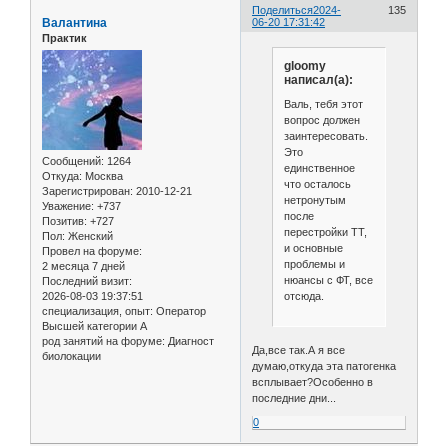
Поделиться
2024-
135
Валантина
06-20 17:31:42
Практик
gloomy
написал(а):
Валь, тебя этот
вопрос должен
заинтересовать.
Это
Сообщений:
1264
единственное
Откуда:
Москва
что осталось
Зарегистрирован
: 2010-12-21
нетронутым
Уважение:
+737
после
Позитив:
+727
перестройки ТТ,
Пол:
Женский
и основные
Провел на форуме:
проблемы и
2 месяца 7 дней
нюансы с ФТ, все
Последний визит:
отсюда.
2026-08-03 19:37:51
специализация, опыт:
Оператор
Высшей категории А
род занятий на форуме:
Диагност
Да,все так.А я все
биолокации
думаю,откуда эта патогенка
всплывает?Особенно в
последние дни...
0