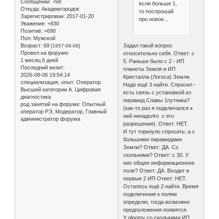
Сообщений:
768
если больше 1,
Откуда:
Академгородок
то поспрошай
Зарегистрирован
: 2017-01-20
про новое...
Уважение:
+830
Позитив:
+690
Пол:
Мужской
Возраст:
69
Задал такой вопрос
[1957-06-08]
Провел на форуме:
относительно себя. Ответ: с
1 месяц 6 дней
5. Раньше было с 2 - ИП
Последний визит:
планеты Земля и ИП
2026-08-06 19:54:14
Кристалла (Логоса) Земли.
специализация, опыт:
Оператор
Надо ещё 3 найти. Спросил -
Высшей категории А. Цифровая
есть связь с установкой из
диагностика
пирамид Славы 1путника?
род занятий на форуме:
Опытный
(как-то раз я подключался к
оператор РЭ, Модератор, Главный
ней ненадолго с его
администратор форума
разрешения). Ответ: НЕТ.
И тут торкнуло спросить: а с
большими пирамидами
Земли? Ответ: ДА. Со
сколькими? Ответ: с 30. У
них общее информационное
поле? Ответ: ДА. Входит в
первые 2 ИП Ответ: НЕТ.
Осталось ещё 2 найти. Время
подключения к полям
определю, тогда возможно
предположения появятся.
У gloomy со сколькими ИП