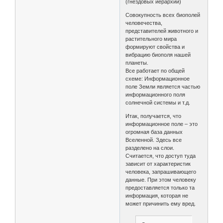
(гнездовых иерархий)
Совокупность всех биополей
человечества,
представителей животного и
растительного мира
формируют свойства и
вибрацию биополя нашей
планеты.
Все работает по общей
схеме: Информационное
поле Земли является частью
информационного поля
солнечной системы и т.д.
Итак, получается, что
информационное поле – это
огромная база данных
Вселенной. Здесь все
разделено на слои.
Считается, что доступ туда
зависит от характеристик
человека, запрашивающего
данные. При этом человеку
предоставляется только та
информация, которая не
может причинить ему вред.