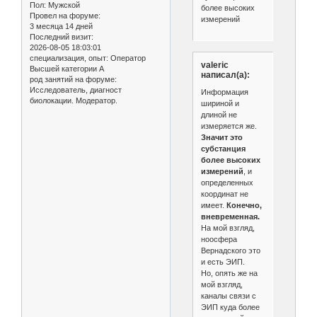
Пол:
Мужской
более высоких
Провел на форуме:
измерений
3 месяца 14 дней
Последний визит:
2026-08-05 18:03:01
специализация, опыт:
Оператор
valeric
Высшей категории А
написал(а):
род занятий на форуме:
Исследователь, диагност
Информация
биолокации. Модератор.
шириной и
длиной не
измеряется же.
Значит это
субстанция
более высоких
измерений
, и
определенных
координат не
имеет.
Конечно,
вневременная.
На мой взгляд,
ноосфера
Вернадского это
и есть ЭИП.
Но, опять же на
мой взгляд,
каналы связи с
ЭИП куда более