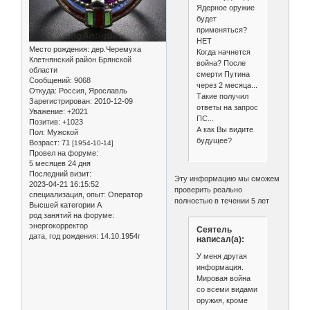
Ядерное оружие
будет
применяться?
НЕТ
Место рождения:
дер.Черемуха
Когда начнется
Клетнянский район Брянской
война? После
области
смерти Путина
Сообщений:
9068
через 2 месяца...
Откуда:
Россия, Ярославль
Такие получил
Зарегистрирован
: 2010-12-09
ответы на запрос
Уважение:
+2021
ПС...
Позитив:
+1023
А как Вы видите
Пол:
Мужской
будущее?
Возраст:
71
[1954-10-14]
Провел на форуме:
5 месяцев 24 дня
Последний визит:
Эту информацию мы сможем
2023-04-21 16:15:52
проверить реально
специализация, опыт:
Оператор
полностью в течении 5 лет
Высшей категории А
род занятий на форуме:
энергокорректор
Сеятель
дата, год рождения:
14.10.1954г
написал(а):
У меня другая
информация.
Мировая война
со всеми видами
оружия, кроме