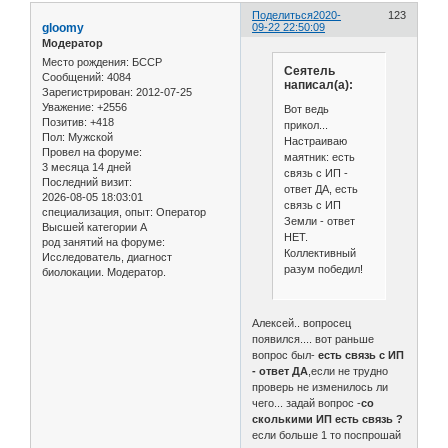
Поделиться
2020-
123
gloomy
09-22 22:50:09
Модератор
Место рождения:
БССР
Сеятель
Сообщений:
4084
написал(а):
Зарегистрирован
: 2012-07-25
Уважение:
+2556
Вот ведь
Позитив:
+418
прикол...
Пол:
Мужской
Настраиваю
Провел на форуме:
маятник: есть
3 месяца 14 дней
связь с ИП -
Последний визит:
ответ ДА, есть
2026-08-05 18:03:01
связь с ИП
специализация, опыт:
Оператор
Земли - ответ
Высшей категории А
НЕТ.
род занятий на форуме:
Коллективный
Исследователь, диагност
разум победил!
биолокации. Модератор.
Алексей.. вопросец
появился.... вот раньше
вопрос был-
есть связь с ИП
- ответ ДА
,если не трудно
проверь не изменилось ли
чего... задай вопрос -
со
сколькими ИП есть связь ?
если больше 1 то поспрошай