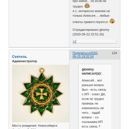
про новое... но если не
трудно.
п.с. интересно мнение не
только Алексея.... любые
ответы приветствуются.
Отредактировано gloomy
(2020-09-22 22:51:26)
+2
Поделиться
2020-
124
Сеятель
09-25 19:32:24
Администратор
gloomy
написал(а):
Алексей... вот
раньше вопрос
был - есть связь
с ИП - ответ ДА,
если не трудно
проверь не
изменилось ли
чего... задай
вопрос - со
сколькими ИП
Место рождения:
Новосибирск
есть связь ?