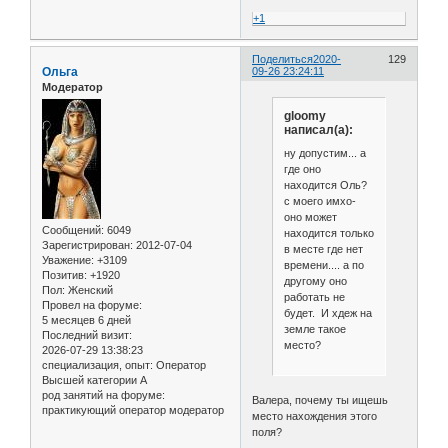
+1
Поделиться
2020-
129
Ольга
09-26 23:24:11
Модератор
gloomy
написал(а):
ну допустим... а
где оно
находится Оль?
с моего имхо-
оно может
Сообщений:
6049
находится только
Зарегистрирован
: 2012-07-04
в месте где нет
Уважение:
+3109
времени.... а по
Позитив:
+1920
другому оно
Пол:
Женский
работать не
Провел на форуме:
будет. И хдеж на
5 месяцев 6 дней
земле такое
Последний визит:
место?
2026-07-29 13:38:23
специализация, опыт:
Оператор
Высшей категории А
род занятий на форуме:
Валера, почему ты ищешь
практикующий оператор модератор
место нахождения этого
поля?