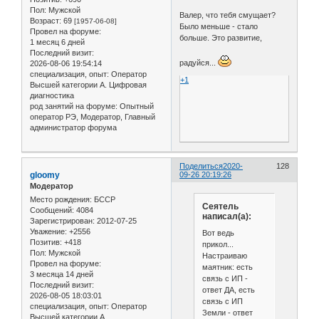
Пол:
Мужской
Валер, что тебя смущает?
Возраст:
69
[1957-06-08]
Было меньше - стало
Провел на форуме:
больше. Это развитие,
1 месяц 6 дней
Последний визит:
радуйся...
2026-08-06 19:54:14
специализация, опыт:
Оператор
+1
Высшей категории А. Цифровая
диагностика
род занятий на форуме:
Опытный
оператор РЭ, Модератор, Главный
администратор форума
Поделиться
2020-
128
gloomy
09-26 20:19:26
Модератор
Место рождения:
БССР
Сеятель
Сообщений:
4084
написал(а):
Зарегистрирован
: 2012-07-25
Уважение:
+2556
Вот ведь
Позитив:
+418
прикол...
Пол:
Мужской
Настраиваю
Провел на форуме:
маятник: есть
3 месяца 14 дней
связь с ИП -
Последний визит:
ответ ДА, есть
2026-08-05 18:03:01
связь с ИП
специализация, опыт:
Оператор
Земли - ответ
Высшей категории А