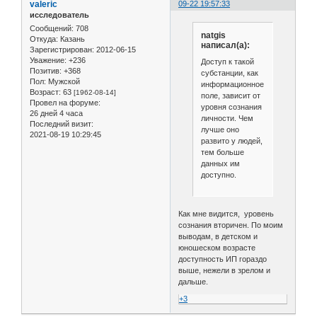
valeric
09-22 19:57:33
исследователь
Сообщений:
708
natgis
Откуда:
Казань
написал(а):
Зарегистрирован
: 2012-06-15
Уважение:
+236
Доступ к такой
Позитив:
+368
субстанции, как
Пол:
Мужской
информационное
Возраст:
63
[1962-08-14]
поле, зависит от
Провел на форуме:
уровня сознания
26 дней 4 часа
личности. Чем
Последний визит:
лучше оно
2021-08-19 10:29:45
развито у людей,
тем больше
данных им
доступно.
Как мне видится, уровень
сознания вторичен. По моим
выводам, в детском и
юношеском возрасте
доступность ИП гораздо
выше, нежели в зрелом и
дальше.
+3