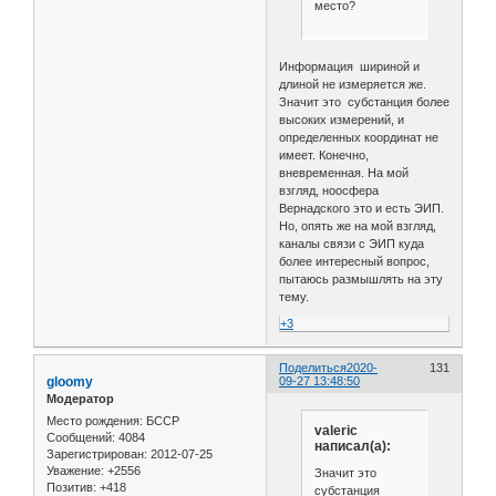
место?
Информация шириной и
длиной не измеряется же.
Значит это субстанция более
высоких измерений, и
определенных координат не
имеет. Конечно,
вневременная. На мой
взгляд, ноосфера
Вернадского это и есть ЭИП.
Но, опять же на мой взгляд,
каналы связи с ЭИП куда
более интересный вопрос,
пытаюсь размышлять на эту
тему.
+3
Поделиться
2020-
131
gloomy
09-27 13:48:50
Модератор
Место рождения:
БССР
valeric
Сообщений:
4084
написал(а):
Зарегистрирован
: 2012-07-25
Уважение:
+2556
Значит это
Позитив:
+418
субстанция