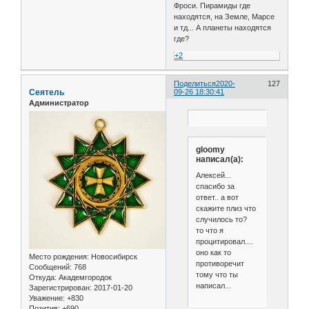
Фроси. Пирамиды где
находятся, на Земле, Марсе
и тд... А планеты находятся
где?
+2
Поделиться
2020-
127
Сеятель
09-26 18:30:41
Администратор
gloomy
написал(а):
Алексей...
спасибо за
ответ.. а вот
скажите плиз что
случилось то?
то что я
процитировал....
оно как то
Место рождения:
Новосибирск
противоречит
Сообщений:
768
тому что ты
Откуда:
Академгородок
написал...
Зарегистрирован
: 2017-01-20
Уважение:
+830
Позитив:
+690