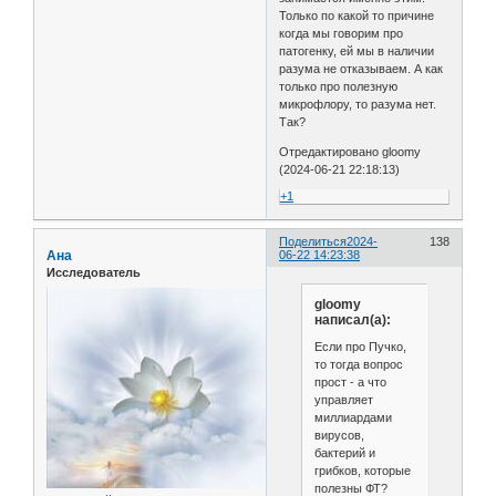
Только по какой то причине
когда мы говорим про
патогенку, ей мы в наличии
разума не отказываем. А как
только про полезную
микрофлору, то разума нет.
Так?
Отредактировано gloomy
(2024-06-21 22:18:13)
+1
Поделиться
2024-
138
Ана
06-22 14:23:38
Исследователь
gloomy
написал(а):
Если про Пучко,
то тогда вопрос
прост - а что
управляет
миллиардами
вирусов,
бактерий и
грибков, которые
полезны ФТ?