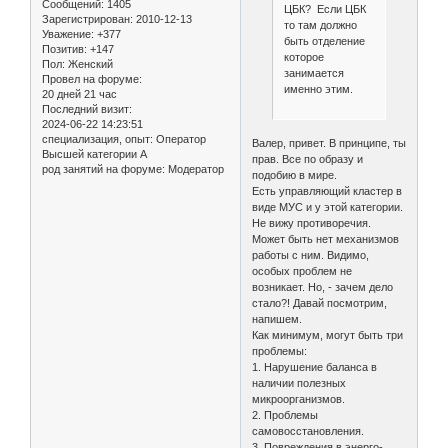
Сообщений:
1405
ЦБК? Если ЦБК
Зарегистрирован
: 2010-12-13
то там должно
Уважение:
+377
быть отделение
Позитив:
+147
которое
Пол:
Женский
занимается
Провел на форуме:
именно этим.
20 дней 21 час
Последний визит:
2024-06-22 14:23:51
специализация, опыт:
Оператор
Валер, привет. В принципе, ты
Высшей категории А
прав. Все по образу и
род занятий на форуме:
Модератор
подобию в мире.
Есть управляющий кластер в
виде МУС и у этой категории.
Не вижу противоречия.
Может быть нет механизмов
работы с ним. Видимо,
особых проблем не
возникает. Но, - зачем дело
стало?! Давай посмотрим,
напишем.
Как минимум, могут быть три
проблемы:
1. Нарушение баланса в
наличии полезных
микроорганизмов.
2. Проблемы
самовосстановления.
3. Повреждения в энерго-