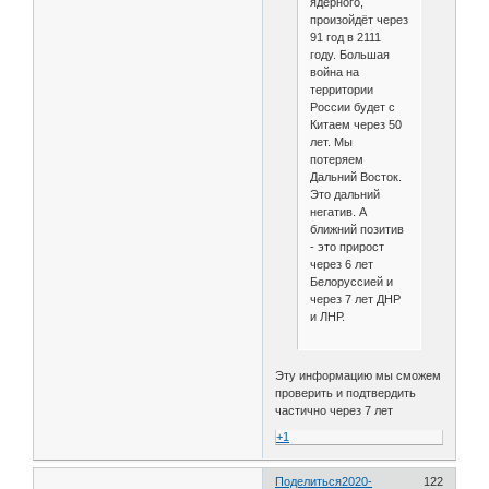
ядерного,
произойдёт через
91 год в 2111
году. Большая
война на
территории
России будет с
Китаем через 50
лет. Мы
потеряем
Дальний Восток.
Это дальний
негатив. А
ближний позитив
- это прирост
через 6 лет
Белоруссией и
через 7 лет ДНР
и ЛНР.
Эту информацию мы сможем
проверить и подтвердить
частично через 7 лет
+1
Поделиться
2020-
122