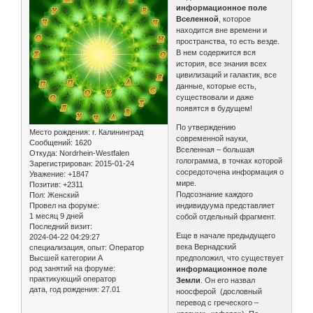
информационное поле
Вселенной
, которое
находится вне времени и
пространства, то есть везде.
В нем содержится вся
история, все знания всех
цивилизаций и галактик, все
данные, которые есть,
существовали и даже
появятся в будущем!
По утверждению
Место рождения:
г. Калининград
современной науки,
Сообщений:
1620
Вселенная – большая
Откуда:
Nordrhein-Westfalen
голограмма, в точках которой
Зарегистрирован
: 2015-01-24
сосредоточена информация о
Уважение:
+1847
мире.
Позитив:
+2311
Подсознание каждого
Пол:
Женский
Провел на форуме:
индивидуума представляет
1 месяц 9 дней
собой отдельный фрагмент.
Последний визит:
Еще в начале предыдущего
2024-04-22 04:29:27
века Вернадский
специализация, опыт:
Оператор
Высшей категории А
предположил, что существует
род занятий на форуме:
информационное поле
практикующий оператор
Земли
. Он его назвал
дата, год рождения:
27.01
ноосферой (дословный
перевод с греческого –