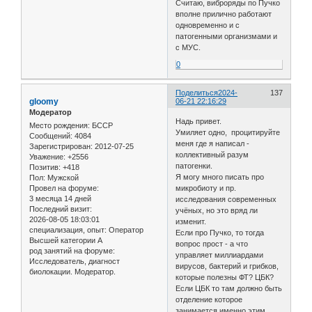
Считаю, виброряды по Пучко
вполне прилично работают
одновременно и с
патогенными организмами и
с МУС.
0
Поделиться
2024-
137
gloomy
06-21 22:16:29
Модератор
Надь привет.
Место рождения:
БССР
Умиляет одно, процитируйте
Сообщений:
4084
меня где я написал -
Зарегистрирован
: 2012-07-25
коллективный разум
Уважение:
+2556
патогенки.
Позитив:
+418
Я могу много писать про
Пол:
Мужской
Провел на форуме:
микробиоту и пр.
3 месяца 14 дней
исследования современных
Последний визит:
учёных, но это вряд ли
2026-08-05 18:03:01
изменит.
специализация, опыт:
Оператор
Если про Пучко, то тогда
Высшей категории А
вопрос прост - а что
род занятий на форуме:
управляет миллиардами
Исследователь, диагност
вирусов, бактерий и грибков,
биолокации. Модератор.
которые полезны ФТ? ЦБК?
Если ЦБК то там должно быть
отделение которое
занимается именно этим.