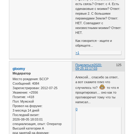
есть связь? Ответ: с 4. Есть
одинаковые с моими? Ответ:
первые 2. С большими
пирамидами Земли? Ответ:
НЕТ. Совпадают с
неизвестными моими? Ответ:
НЕТ.
Как говорится - ищите и
обрящете...
+1
Поделиться
2020-
125
gloomy
09-25 22:17:03
Модератор
Алексей... спасибо за ответ..
Место рождения:
БССР
а вот скажите плиз что
Сообщений:
4084
случилось то?
то что я
Зарегистрирован
: 2012-07-25
Уважение:
+2556
процитировал.... оно как то
Позитив:
+418
противоречит тому что ты
Пол:
Мужской
написал...
Провел на форуме:
0
3 месяца 14 дней
Последний визит:
2026-08-05 18:03:01
специализация, опыт:
Оператор
Высшей категории А
род занятий на форуме: