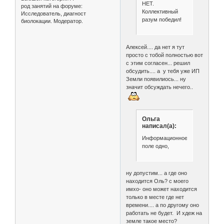
НЕТ.
род занятий на форуме:
Коллективный
Исследователь, диагност
разум победил!
биолокации. Модератор.
Алексей.... да нет я тут
просто с тобой полностью вот
с этим согласен... решил
обсудить.... а у тебя уже ИП
Земли появилиось... ну
значит обсуждать нечего..
Ольга
написал(а):
Информационное
поле одно,
ну допустим... а где оно
находится Оль? с моего
имхо- оно может находится
только в месте где нет
времени.... а по другому оно
работать не будет. И хдеж на
земле такое место?