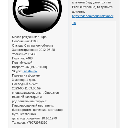
штуками буду делится там.
Если интересно, то давайте
дружить.
https://vk.com/berkutalexandr
+8
Место рождения:
г. Уфа
Сообщений:
4103
Откуда:
Самарская область
Зарегистрирован
: 2012-06-28
Уважение:
+2439
Позитив:
+468
Пол:
Мужской
Возраст:
46
[1979-10-10]
Skype:
i.nastavnik
Провел на форуме:
3 месяца 1 день
Последний визит:
2023-03-11 09:03:59
специализация, опыт:
Оператор
Высшей категории А
род занятий на форуме:
Инициированный наставник,
биоэнергетик, целитель, контактер,
путешественник
дата, год рождения:
10.10.1979
Телефон:
+79272978310