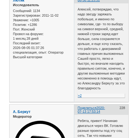
лютик
06-30 11:25:31
Исследователь
Алексей, потверждаю, что
Сообщений:
1134
надо звезду заряжать
Зарегистрирован
: 2011-11-02
побольше, и именно по
Уважение:
+1005
символам, где- то по выбору
Позитив:
+1286
на символ верхней, средней,
Пол:
Женский
нижней строки заряд идет
Провел на форуме:
1 месяц 28 дней
больше, сила сохраняется
Последний визит:
дольше, и еще хочу сказать,
2026-08-05 01:37:26
что работать с диаграммой
специализация, опыт:
Оператор
главных причин выложенных
Высшей категории
Сашей просто, легко и
быстро, но вначале находить
правильно сиптом, конечно, и
другие выложенные методики
несомненно в помощь идут,
но Александру Беркуту за это
благодарность
+2
Поделиться
2020-
228
А. Беркут
07-13 17:53:14
Модератор
Ребята, привет! Начинаю
двигаться через ВК. Готовлю
разные проекты под эту соц
сеть. Так что новыми