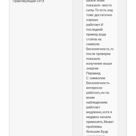
шкале Бови
Практикующий ОРЭ
показало -место
силы.То есть код
тоже достаточно
хорошо
работает.И
последний
пример,вода
стояла на
символе
Бесконечность,тоже
после проверки
показало
излучение выше
энергии
Пирамид.
С символом
Бесконечность
интересно
работать,но по
моим
наблюдениям
работает
медленно,хотя я
недавно начала
применять.Может
проблемы
большие.Буду