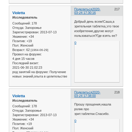
Поделиться
2020-
217
Violetta
03-24 17:30:16
Исследователь
Добрый день всем!Саша,а
Сообщений:
178
зрительная таблетка,это твое
Откуда:
Запорожье
изобретение,другие могут
Зарегистрирован
: 2013-07-13
пользоваться?Где взять ее?
Уважение:
+34
Позитив:
+19
0
Пол:
Женский
Возраст:
62
[1964-06-29]
Провел на форуме:
4 дня 15 часов
Последний визит:
2021-06-30 21:02:23
род занятий на форуме:
Получение
новых знаний,опыта в целительстве
Поделиться
2020-
218
Violetta
03-24 17:38:00
Исследователь
Прошу прощения,нашла
Сообщений:
178
ролик про
Откуда:
Запорожье
зрит.таблетки.Спасибо.
Зарегистрирован
: 2013-07-13
Уважение:
+34
0
Позитив:
+19
Пол:
Женский