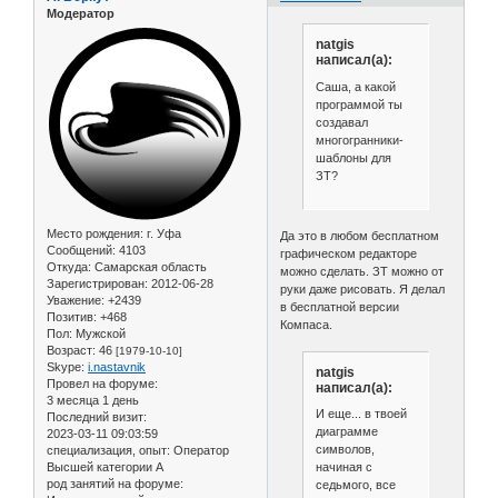
Модератор
natgis
написал(а):
Саша, а какой
программой ты
создавал
многогранники-
шаблоны для
ЗТ?
Место рождения:
г. Уфа
Да это в любом бесплатном
Сообщений:
4103
графическом редакторе
Откуда:
Самарская область
можно сделать. ЗТ можно от
Зарегистрирован
: 2012-06-28
руки даже рисовать. Я делал
Уважение:
+2439
в бесплатной версии
Позитив:
+468
Компаса.
Пол:
Мужской
Возраст:
46
[1979-10-10]
Skype:
i.nastavnik
natgis
Провел на форуме:
написал(а):
3 месяца 1 день
И еще... в твоей
Последний визит:
диаграмме
2023-03-11 09:03:59
символов,
специализация, опыт:
Оператор
Высшей категории А
начиная с
род занятий на форуме:
седьмого, все