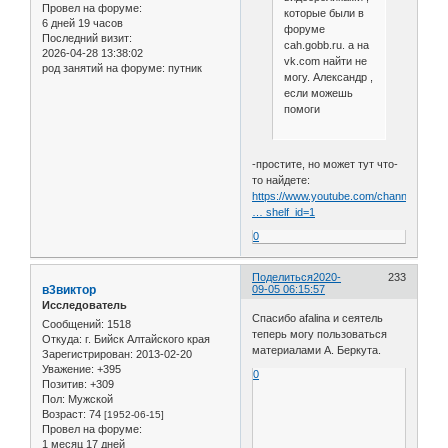
Провел на форуме:
которые были в
6 дней 19 часов
форуме
Последний визит:
cah.gobb.ru. а на
2026-04-28 13:38:02
vk.com найти не
род занятий на форуме:
путник
могу. Александр ,
если можешь
помоги
-простите, но может тут что-
то найдете:
https://www.youtube.com/channel/UCL
… shelf_id=1
0
Поделиться
2020-
233
в3виктор
09-05 06:15:57
Исследователь
Спасибо afalina и сеятель
Сообщений:
1518
теперь могу пользоваться
Откуда:
г. Бийск Алтайского края
материалами А. Беркута.
Зарегистрирован
: 2013-02-20
Уважение:
+395
0
Позитив:
+309
Пол:
Мужской
Возраст:
74
[1952-06-15]
Провел на форуме:
1 месяц 17 дней