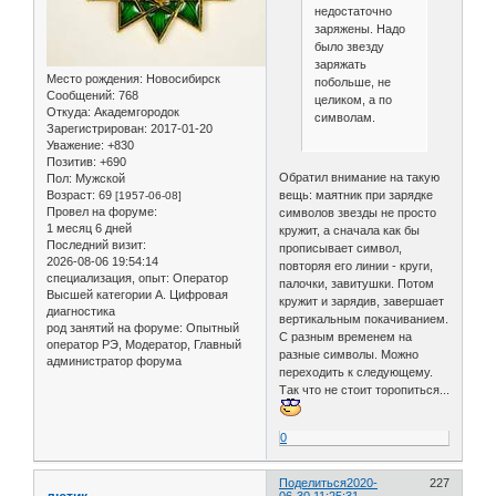
недостаточно
заряжены. Надо
было звезду
заряжать
Место рождения:
Новосибирск
побольше, не
Сообщений:
768
целиком, а по
Откуда:
Академгородок
символам.
Зарегистрирован
: 2017-01-20
Уважение:
+830
Позитив:
+690
Обратил внимание на такую
Пол:
Мужской
Возраст:
69
вещь: маятник при зарядке
[1957-06-08]
Провел на форуме:
символов звезды не просто
1 месяц 6 дней
кружит, а сначала как бы
Последний визит:
прописывает символ,
2026-08-06 19:54:14
повторяя его линии - круги,
специализация, опыт:
Оператор
палочки, завитушки. Потом
Высшей категории А. Цифровая
кружит и зарядив, завершает
диагностика
вертикальным покачиванием.
род занятий на форуме:
Опытный
С разным временем на
оператор РЭ, Модератор, Главный
разные символы. Можно
администратор форума
переходить к следующему.
Так что не стоит торопиться...
0
Поделиться
2020-
227