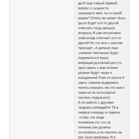
да.И еще самый первый
вопрос к сущности-
называете имя, ты со мной
рядом? Опять же может быть
да,но будет кто-то другой
отвечать,тогда дальше
вопросы.Я уже интуитивно
знаю,когда отвечает кто-то
другой.Но это все с опытом
приходит...А дальше еще
сложнее.Чем выше будут
подниматься ваши
вибрации,духовный рост,то
приставать к вам всякие-
разные будут чаще и
изощренней.Тоже из опыта.И
здесь главное выдержать
натиск,показать им,что вам с
ними не по пути,короче
послать подальше))
А по работе с другими
людьми,соблюдайте ТБ в
первую очередь и главное
,чтобы эти люди
понимали,что это за
лечение,они должны
осознавать,а не свалить на
вас свои проблемы.Я в