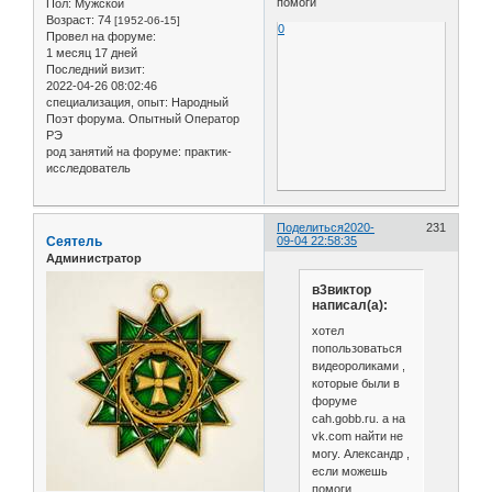
помоги
Пол:
Мужской
Возраст:
74
[1952-06-15]
0
Провел на форуме:
1 месяц 17 дней
Последний визит:
2022-04-26 08:02:46
специализация, опыт:
Народный
Поэт форума. Опытный Оператор
РЭ
род занятий на форуме:
практик-
исследователь
Поделиться
2020-
231
Сеятель
09-04 22:58:35
Администратор
в3виктор
написал(а):
хотел
попользоваться
видеороликами ,
которые были в
форуме
cah.gobb.ru. а на
vk.com найти не
могу. Александр ,
если можешь
помоги