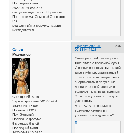
Последний визит:
2022-04-26 08:02:46
специализация, опыт:
Народный
Поэт форума. Опытный Оператор
РЭ
род занятий на форуме:
практик-
исследователь
Поделиться
2020-
234
Ольга
09-13 04:43:28
Модератор
Саня приветик! Посмотрела
твоё видео с прокачкой ауры.
И возник вопросик, ты о какой
ауре в нём рассказываешь?
Если с помощью подключки к
энергоканалу и получению
дополнительной энергии в
эфирное тело, то да, границы
ЭТ можно увеличвать и даже
Сообщений:
6049
уменьшать.
Зарегистрирован
: 2012-07-04
Уважение:
+3109
А вот Ауру, со всеми её ТТ
Позитив:
+1920
возможно измерить и
Пол:
Женский
увеличить, как думаешь?
Провел на форуме:
0
5 месяцев 6 дней
Последний визит:
2026-07-29 13:38:23