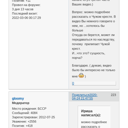
Позитив:
+11
Ваших видео.)
Провел на форуме:
3 дня 13 часов
Вопрос: можно подробнее
Последний визит:
рассказать о Чужом кресте. В
2022-03-06 00:17:29
видео Вы немного говорите о
нем, но ...хотелось бы
больше
Откуда он берется, может ли
передаваться по наследству,
почему прилипает Чужой
крест.
И...что это? сущность,
порча?
Благодарю. ( думаю, видео
было бы интересно не только
мне
)
0
Поделиться
2020-
223
gloomy
04-24 21:47:55
Модератор
Место рождения:
БССР
Ириша
Сообщений:
4084
написал(а):
Зарегистрирован
: 2012-07-25
Уважение:
+2556
можно подробнее
Позитив:
+418
рассказать о