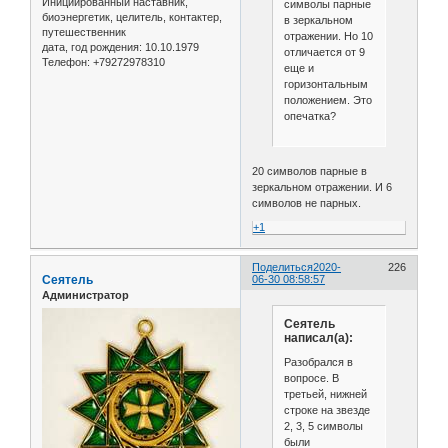
Инициированный наставник,
символы парные
биоэнергетик, целитель, контактер,
в зеркальном
путешественник
отражении. Но 10
дата, год рождения:
10.10.1979
отличается от 9
Телефон:
+79272978310
еще и
горизонтальным
положением. Это
опечатка?
20 символов парные в
зеркальном отражении. И 6
символов не парных.
+1
Поделиться
2020-
226
Сеятель
06-30 08:58:57
Администратор
Сеятель
написал(а):
Разобрался в
вопросе. В
третьей, нижней
строке на звезде
2, 3, 5 символы
были