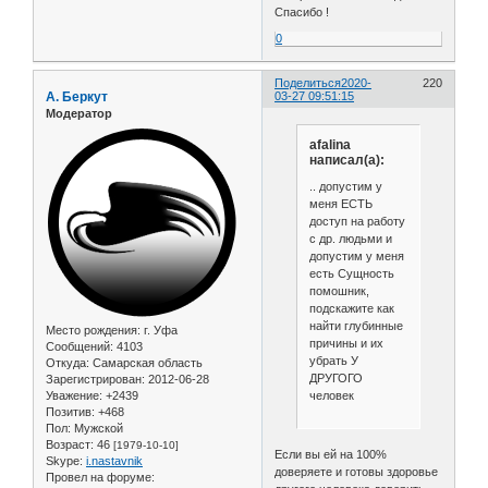
Спасибо !
0
Поделиться
2020-
220
А. Беркут
03-27 09:51:15
Модератор
afalina
написал(а):
.. допустим у
меня ЕСТЬ
доступ на работу
с др. людьми и
допустим у меня
есть Сущность
помошник,
подскажите как
найти глубинные
Место рождения:
г. Уфа
причины и их
Сообщений:
4103
убрать У
Откуда:
Самарская область
ДРУГОГО
Зарегистрирован
: 2012-06-28
человек
Уважение:
+2439
Позитив:
+468
Пол:
Мужской
Возраст:
46
[1979-10-10]
Если вы ей на 100%
Skype:
i.nastavnik
доверяете и готовы здоровье
Провел на форуме: