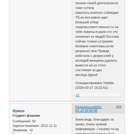
начале своей деятельности
тоже хотела
помогать,конечно соблюдая
ТБ,но все равно идет
большой отбор
энергии,ответственность на
тебя ложиться,мало кто это
понимает из людей.Поэтому
сейчас только устраняю
болевые симптомы,если
разрешат мне.Правда
работала с депрессией у
молодой женщины,удалось
вывести ее из этого
состояния за два
месяца.Удачи!
Отредактировано Violetta
(2020-03-27 16:22:51)
+2
Поделиться
2020-
222
Ириша
04-24 20:50:58
Студент форума
Александр, благодарю за
Сообщений:
50
канал, очень нужная
Зарегистрирован
: 2012-11-11
информация. ( почему то на
Уважение:
+0
канале ютуб третья часть