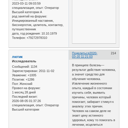
2023-03-11 09:03:59
специализация, опыт:
Оператор
Высшей категории А
род занятий на форуме:
Инициированный наставник,
биоэнергетик, целитель, контактер,
путешественник
дата, год рождения:
10.10.1979
Телефон:
+79272978310
Поделиться
2020-
214
лютик
03-20 11:21:03
Исследователь
В принципе болезнь—
Сообщений:
1134
результат действия человека,
Зарегистрирован
: 2011-11-02
а значит средство для
Уважение:
+1005
обучения человека.
Позитив:
+1286
Извлечение жизненного
Пол:
Женский
опыта, каждый в состоянии
Провел на форуме:
1 месяц 28 дней
изучить себя, выявить
Последний визит:
причины, человек который
2026-08-05 01:37:26
помогает, забирает стимул к
специализация, опыт:
Оператор
анализу этих причин.
Высшей категории
Человек на самом деле не
знает цену истинного
здоровья, кому то помогать в
лечении, исцелиться