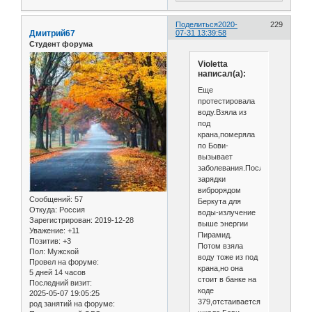
Поделиться
2020-
229
Дмитрий67
07-31 13:39:58
Студент форума
Violetta
написал(а):
Еще
протестировала
воду.Взяла из
под
крана,померяла
по Бови-
вызывает
заболевания.После
зарядки
виброрядом
Сообщений:
57
Беркута для
Откуда:
Россия
воды-излучение
Зарегистрирован
: 2019-12-28
выше энергии
Уважение:
+11
Пирамид.
Позитив:
+3
Потом взяла
Пол:
Мужской
воду тоже из под
Провел на форуме:
крана,но она
5 дней 14 часов
стоит в банке на
Последний визит:
коде
2025-05-07 19:05:25
379,отстаивается.По
род занятий на форуме: