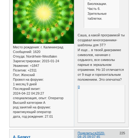
Биолокации.
Часть 6.
Зрительные
таблетки.
Саша, а какой программой ты
создавал многогранники-
шаблоны для ЗТ?
Место рождения:
г. Калининград
И еще... в твоей диаграмме
Сообщений:
1620
символов, начиная с
Откуда:
Nordrhein-Westfalen
седьмого, все символы
Зарегистрирован
: 2015-01-24
парные в зеркальном
Уважение:
+1847
отражении. Но 10 отличается
Позитив:
+2311
от 9 еще и горизонтальным
Пол:
Женский
Провел на форуме:
положением. Это опечатка?
1 месяц 9 дней
0
Последний визит:
2024-04-22 04:29:27
специализация, опыт:
Оператор
Высшей категории А
род занятий на форуме:
практикующий оператор
дата, год рождения:
27.01
Поделиться
2020-
225
А. Беркут
04-25 09:07:45