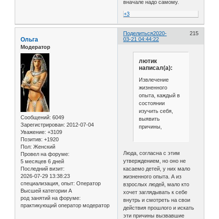
вначале надо самому.
+3
Поделиться
2020-
215
Ольга
03-21 04:44:22
Модератор
лютик
написал(а):
Извлечение
жизненного
опыта, каждый в
состоянии
изучить себя,
Сообщений:
6049
выявить
Зарегистрирован
: 2012-07-04
причины,
Уважение:
+3109
Позитив:
+1920
Пол:
Женский
Люда, согласна с этим
Провел на форуме:
утверждением, но оно не
5 месяцев 6 дней
Последний визит:
касаемо детей, у них мало
2026-07-29 13:38:23
жизненного опыта. А из
специализация, опыт:
Оператор
взрослых людей, мало кто
Высшей категории А
хочет заглядывать к себе
род занятий на форуме:
внутрь и смотреть на свои
практикующий оператор модератор
действия прошлого и искать
эти причины вызвавшие