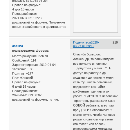
Возраст:
62
[1964-06-29]
Провел на форуме:
4 дня 15 часов
Последний визит:
2021-06-30 21:02:23
род занятий на форуме:
Получение
новых знаний,опыта в целительстве
Поделиться
2020-
219
afalina
03-27 01:59:12
пользователь форума
Спасибо большое,
Место рождения:
Земля
Александр, за ваши видео!!
Сообщений:
114
все полезно и понятно.
Зарегистрирован
: 2019-04-04
... допустим у меня ЕСТЬ
Уважение:
+36
доступ на работу с др.
Позитив:
+177
людьми и допустим у меня
Пол:
Женский
Провел на форуме:
есть Сущность помошник,
6 дней 19 часов
подскажите как найти
Последний визит:
глубинные причины и их
2026-04-28 13:38:02
убрать У ДРУГОГО человека?
род занятий на форуме:
путник
-просто вы рассказали как с
СОБОЙ работать, а вот как
про ДРУГИХ спрашивать?
может нужно чтобы человек
рядом стоял или нпр взять
его фото? или волос?
интересна сама методика.