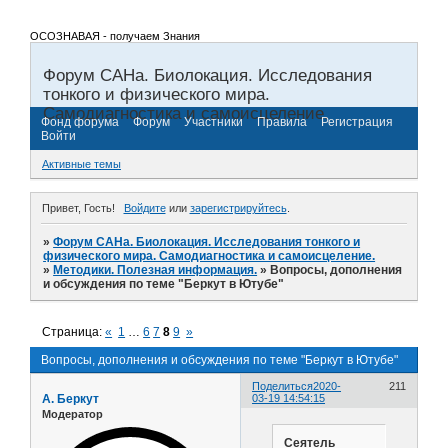
ОСОЗНАВАЯ - получаем Знания
Форум САНа. Биолокация. Исследования
тонкого и физического мира.
Самодиагностика и самоисцеление.
Фонд форума
Форум
Участники
Правила
Регистрация
Войти
Активные темы
Привет, Гость!
Войдите
или
зарегистрируйтесь
.
»
Форум САНа. Биолокация. Исследования тонкого и
физического мира. Самодиагностика и самоисцеление.
»
Методики. Полезная информация.
»
Вопросы, дополнения
и обсуждения по теме "Беркут в Ютубе"
Страница:
«
1
…
6
7
8
9
»
Вопросы, дополнения и обсуждения по теме "Беркут в Ютубе"
Поделиться
2020-
211
А. Беркут
03-19 14:54:15
Модератор
Сеятель