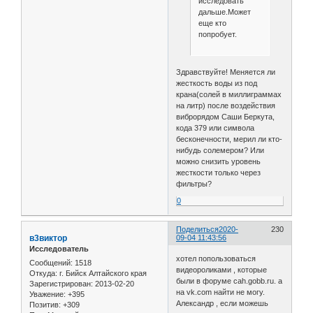
исследовать
дальше.Может
еще кто
попробует.
Здравствуйте! Меняется ли
жесткость воды из под
крана(солей в миллиграммах
на литр) после воздействия
виброрядом Саши Беркута,
кода 379 или символа
бесконечности, мерил ли кто-
нибудь солемером? Или
можно снизить уровень
жесткости только через
фильтры?
0
Поделиться
2020-
230
в3виктор
09-04 11:43:56
Исследователь
хотел попользоваться
Сообщений:
1518
видеороликами , которые
Откуда:
г. Бийск Алтайского края
были в форуме cah.gobb.ru. а
Зарегистрирован
: 2013-02-20
на vk.com найти не могу.
Уважение:
+395
Александр , если можешь
Позитив:
+309