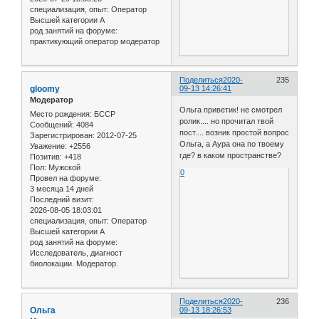
специализация, опыт:
Оператор
Высшей категории А
род занятий на форуме:
практикующий оператор модератор
Поделиться
2020-
235
gloomy
09-13 14:26:41
Модератор
Ольга приветик! не смотрел
Место рождения:
БССР
ролик.... но прочитал твой
Сообщений:
4084
пост.... возник простой вопрос
Зарегистрирован
: 2012-07-25
Ольга, а Аура она по твоему
Уважение:
+2556
где? в каком пространстве?
Позитив:
+418
Пол:
Мужской
0
Провел на форуме:
3 месяца 14 дней
Последний визит:
2026-08-05 18:03:01
специализация, опыт:
Оператор
Высшей категории А
род занятий на форуме:
Исследователь, диагност
биолокации. Модератор.
Поделиться
2020-
236
Ольга
09-13 18:26:53