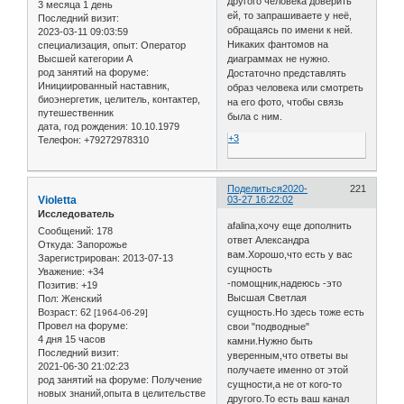
другого человека доверить
3 месяца 1 день
ей, то запрашиваете у неё,
Последний визит:
обращаясь по имени к ней.
2023-03-11 09:03:59
Никаких фантомов на
специализация, опыт:
Оператор
Высшей категории А
диаграммах не нужно.
род занятий на форуме:
Достаточно представлять
Инициированный наставник,
образ человека или смотреть
биоэнергетик, целитель, контактер,
на его фото, чтобы связь
путешественник
была с ним.
дата, год рождения:
10.10.1979
+3
Телефон:
+79272978310
Поделиться
2020-
221
Violetta
03-27 16:22:02
Исследователь
afalina,хочу еще дополнить
Сообщений:
178
ответ Александра
Откуда:
Запорожье
вам.Хорошо,что есть у вас
Зарегистрирован
: 2013-07-13
сущность
Уважение:
+34
-помощник,надеюсь -это
Позитив:
+19
Высшая Светлая
Пол:
Женский
Возраст:
62
сущность.Но здесь тоже есть
[1964-06-29]
Провел на форуме:
свои "подводные"
4 дня 15 часов
камни.Нужно быть
Последний визит:
уверенным,что ответы вы
2021-06-30 21:02:23
получаете именно от этой
род занятий на форуме:
Получение
сущности,а не от кого-то
новых знаний,опыта в целительстве
другого.То есть ваш канал