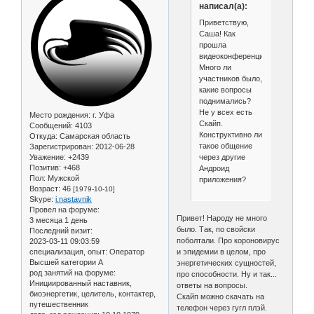
написал(а):
Приветствую,
Саша! Как
прошла
видеоконференция.
Много ли
участников было,
какие вопросы
поднимались?
Не у всех есть
Место рождения:
г. Уфа
Скайп.
Сообщений:
4103
Конструктивно ли
Откуда:
Самарская область
такое общение
Зарегистрирован
: 2012-06-28
через другие
Уважение:
+2439
Позитив:
+468
Андроид
Пол:
Мужской
приложения?
Возраст:
46
[1979-10-10]
Skype:
i.nastavnik
Провел на форуме:
Привет! Народу не много
3 месяца 1 день
было. Так, по свойски
Последний визит:
поболтали. Про короновирус
2023-03-11 09:03:59
и эпидемии в целом, про
специализация, опыт:
Оператор
Высшей категории А
энергетических сущностей,
род занятий на форуме:
про способности. Ну и так...
Инициированный наставник,
ответы на вопросы.
биоэнергетик, целитель, контактер,
Скайп можно скачать на
путешественник
телефон через гугл плэй.