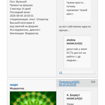
Пол:
Мужской
Чужом кресте...
Провел на форуме:
почему
3 месяца 14 дней
прилипает Чужой
Последний визит:
крест..
2026-08-05 18:03:01
специализация, опыт:
Оператор
Высшей категории А
род занятий на форуме:
ну вот собственно одна из
Исследователь, диагност
причин...
биолокации. Модератор.
afalina
написал(а):
допустим у меня
ЕСТЬ доступ на
работу с др.
людьми....
+1
Поделиться
2020-
224
natgis
04-24 22:53:45
Модератор
А. Беркут
написал(а):
Уроки