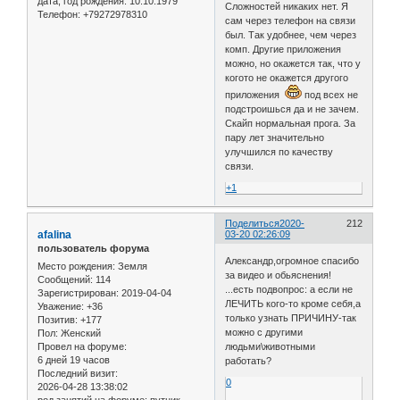
дата, год рождения:
10.10.1979
Сложностей никаких нет. Я
Телефон:
+79272978310
сам через телефон на связи
был. Так удобнее, чем через
комп. Другие приложения
можно, но окажется так, что у
когото не окажется другого
приложения
под всех не
подстроишься да и не зачем.
Скайп нормальная прога. За
пару лет значительно
улучшился по качеству
связи.
+1
Поделиться
2020-
212
afalina
03-20 02:26:09
пользователь форума
Александр,огромное спасибо
Место рождения:
Земля
за видео и обьяснения!
Сообщений:
114
...есть подвопрос: а если не
Зарегистрирован
: 2019-04-04
ЛЕЧИТЬ кого-то кроме себя,а
Уважение:
+36
только узнать ПРИЧИНУ-так
Позитив:
+177
можно с другими
Пол:
Женский
Провел на форуме:
людьми\животными
6 дней 19 часов
работать?
Последний визит:
0
2026-04-28 13:38:02
род занятий на форуме:
путник