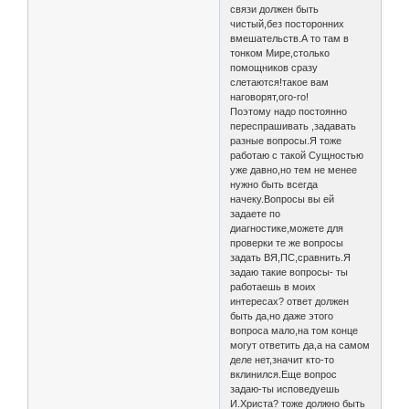
связи должен быть
чистый,без посторонних
вмешательств.А то там в
тонком Мире,столько
помощников сразу
слетаются!такое вам
наговорят,ого-го!
Поэтому надо постоянно
переспрашивать ,задавать
разные вопросы.Я тоже
работаю с такой Сущностью
уже давно,но тем не менее
нужно быть всегда
начеку.Вопросы вы ей
задаете по
диагностике,можете для
проверки те же вопросы
задать ВЯ,ПС,сравнить.Я
задаю такие вопросы- ты
работаешь в моих
интересах? ответ должен
быть да,но даже этого
вопроса мало,на том конце
могут ответить да,а на самом
деле нет,значит кто-то
вклинился.Еще вопрос
задаю-ты исповедуешь
И.Христа? тоже должно быть