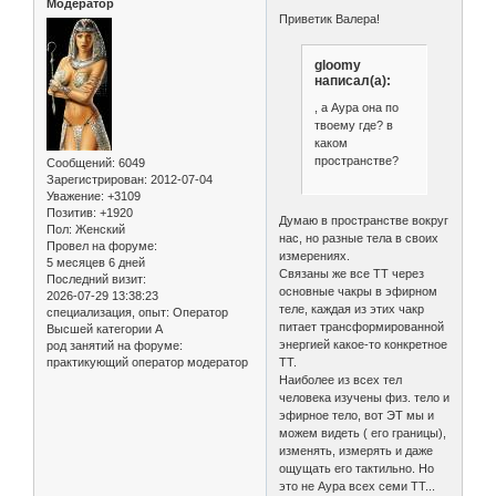
Модератор
Приветик Валера!
gloomy
написал(а):
, а Аура она по
твоему где? в
каком
пространстве?
Сообщений:
6049
Зарегистрирован
: 2012-07-04
Уважение:
+3109
Позитив:
+1920
Думаю в пространстве вокруг
Пол:
Женский
нас, но разные тела в своих
Провел на форуме:
измерениях.
5 месяцев 6 дней
Связаны же все ТТ через
Последний визит:
основные чакры в эфирном
2026-07-29 13:38:23
теле, каждая из этих чакр
специализация, опыт:
Оператор
питает трансформированной
Высшей категории А
энергией какое-то конкретное
род занятий на форуме:
практикующий оператор модератор
ТТ.
Наиболее из всех тел
человека изучены физ. тело и
эфирное тело, вот ЭТ мы и
можем видеть ( его границы),
изменять, измерять и даже
ощущать его тактильно. Но
это не Аура всех семи ТТ...