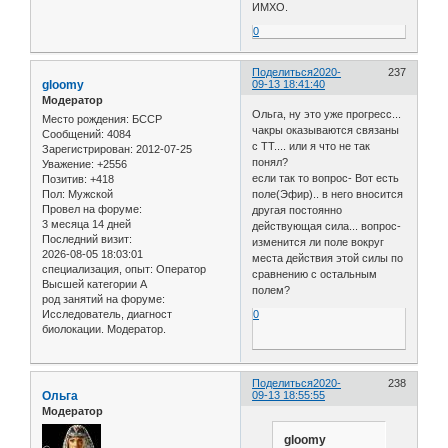
ИМХО.
0
Поделиться
2020-
237
gloomy
09-13 18:41:40
Модератор
Ольга, ну это уже прогресс...
Место рождения:
БССР
чакры оказываются связаны
Сообщений:
4084
с ТТ.... или я что не так
Зарегистрирован
: 2012-07-25
понял?
Уважение:
+2556
если так то вопрос- Вот есть
Позитив:
+418
поле(Эфир).. в него вносится
Пол:
Мужской
Провел на форуме:
другая постоянно
3 месяца 14 дней
действующая сила... вопрос-
Последний визит:
изменится ли поле вокруг
2026-08-05 18:03:01
места действия этой силы по
специализация, опыт:
Оператор
сравнению с остальным
Высшей категории А
полем?
род занятий на форуме:
0
Исследователь, диагност
биолокации. Модератор.
Поделиться
2020-
238
Ольга
09-13 18:55:55
Модератор
gloomy