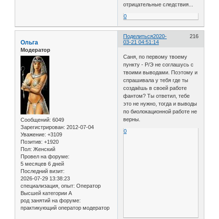
отрицательные следствия...
0
Поделиться
2020-
216
Ольга
03-21 04:51:14
Модератор
Саня, по первому твоему
пункту - Р/Э не соглашусь с
твоими выводами. Поэтому и
спрашивала у тебя где ты
создаёшь в своей работе
фантом? Ты ответил, тебе
это не нужно, тогда и выводы
по биолокационной работе не
верны.
Сообщений:
6049
Зарегистрирован
: 2012-07-04
0
Уважение:
+3109
Позитив:
+1920
Пол:
Женский
Провел на форуме:
5 месяцев 6 дней
Последний визит:
2026-07-29 13:38:23
специализация, опыт:
Оператор
Высшей категории А
род занятий на форуме:
практикующий оператор модератор