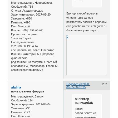
Место рождения:
Новосибирск
Сообщений:
768
Откуда:
Академгородок
Виктор, скорей всего, в
Зарегистрирован
: 2017-01-20
vk.com надо заново
Уважение:
+830
разместить ролики с адресом
Позитив:
+690
cah.goodbb.ru, т.к. cah.gobb.ru
Пол:
Мужской
Возраст:
69
больше не существует.
[1957-06-08]
Провел на форуме:
0
1 месяц 6 дней
Последний визит:
2026-08-06 19:54:14
специализация, опыт:
Оператор
Высшей категории А. Цифровая
диагностика
род занятий на форуме:
Опытный
оператор РЭ, Модератор, Главный
администратор форума
Поделиться
2020-
232
afalina
09-05 00:07:35
пользователь форума
Место рождения:
Земля
в3виктор
Сообщений:
114
написал(а):
Зарегистрирован
: 2019-04-04
Уважение:
+36
хотел
Позитив:
+177
попользоваться
Пол:
Женский
видеороликами ,