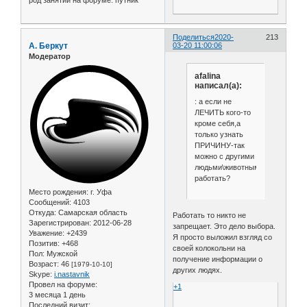
Поделиться
2020-
213
А. Беркут
03-20 11:00:06
Модератор
afalina
написал(а):
: а если не
ЛЕЧИТЬ кого-то
кроме себя,а
только узнать
ПРИЧИНУ-так
можно с другими
людьми\животными
работать?
Место рождения:
г. Уфа
Сообщений:
4103
Откуда:
Самарская область
Работать то никто не
Зарегистрирован
: 2012-06-28
запрещает. Это дело выбора.
Уважение:
+2439
Я просто выложил взгляд со
Позитив:
+468
своей колокольни на
Пол:
Мужской
получение информации о
Возраст:
46
[1979-10-10]
других людях.
Skype:
i.nastavnik
Провел на форуме:
+1
3 месяца 1 день
Последний визит: