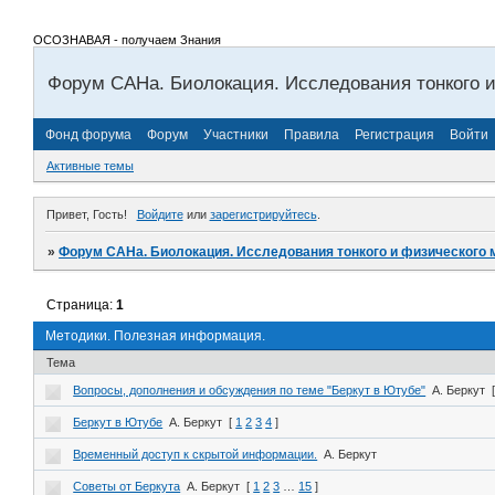
ОСОЗНАВАЯ - получаем Знания
Форум САНа. Биолокация. Исследования тонкого и
Фонд форума
Форум
Участники
Правила
Регистрация
Войти
Активные темы
Привет, Гость!
Войдите
или
зарегистрируйтесь
.
»
Форум САНа. Биолокация. Исследования тонкого и физического 
Страница:
1
Методики. Полезная информация.
Тема
Вопросы, дополнения и обсуждения по теме "Беркут в Ютубе"
А. Беркут
Беркут в Ютубе
А. Беркут
[
1
2
3
4
]
Временный доступ к скрытой информации.
А. Беркут
Советы от Беркута
А. Беркут
[
1
2
3
…
15
]