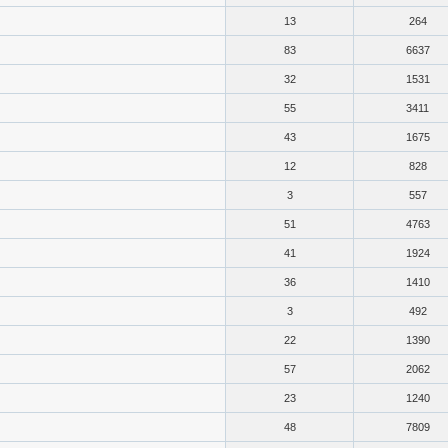
13
264
83
6637
32
1531
55
3411
43
1675
12
828
3
557
51
4763
41
1924
36
1410
3
492
22
1390
57
2062
23
1240
48
7809