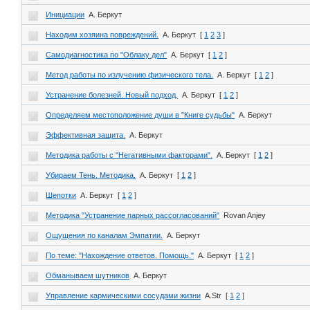
Инициации
А. Беркут
Находим хозяина повреждений.
А. Беркут
[
1
2
3
]
Самодиагностика по "Облаку дел"
А. Беркут
[
1
2
]
Метод работы по излучению физического тела.
А. Беркут
[
1
2
]
Устранение болезней. Новый подход.
А. Беркут
[
1
2
]
Определяем местоположение души в "Книге судьбы"
А. Беркут
Эффективная защита.
А. Беркут
Методика работы с "Негативными факторами".
А. Беркут
[
1
2
]
Убираем Тень. Методика.
А. Беркут
[
1
2
]
Шепотки
А. Беркут
[
1
2
]
Методика "Устранение парных рассогласований"
Rovan Anjey
Ощущения по каналам Эмпатии.
А. Беркут
По теме: "Нахождение ответов. Помощь."
А. Беркут
[
1
2
]
Обманываем шутников
А. Беркут
Управление кармическими сосудами жизни
A.Str
[
1
2
]