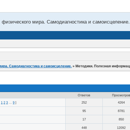
 физического мира. Самодиагностика и самоисцеление.
мира. Самодиагностика и самоисцеление.
»
Методики. Полезная информац
Ответов
Просмотро
[
1
2
3
…
9
]
252
4264
95
8781
17
850
448
12092