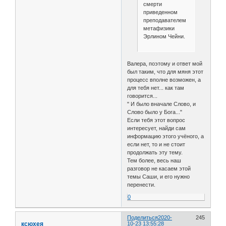
смерти
приведенном
преподавателем
метафизики
Эрлином Чейни.
Валера, поэтому и ответ мой
был таким, что для мяня этот
процесс вполне возможен, а
для тебя нет... как там
говорится...
" И было вначале Слово, и
Слово было у Бога..."
Если тебя этот вопрос
интересует, найди сам
информацию этого учёного, а
если нет, то и не стоит
продолжать эту тему.
Тем более, весь наш
разговор не касаем этой
темы Саши, и его нужно
перенести.
0
Поделиться
2020-
245
ксюхея
10-23 13:55:28