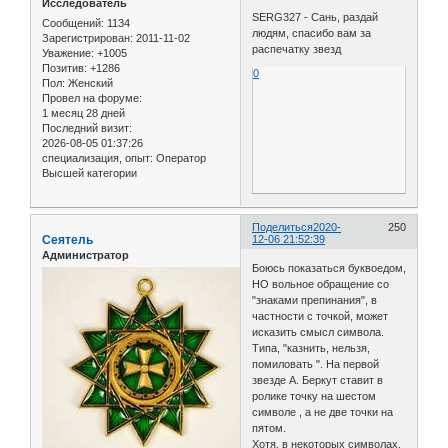
Исследователь
SERG327 - Сань, раздай
Сообщений:
1134
людям, спасибо вам за
Зарегистрирован
: 2011-11-02
распечатку звезд
Уважение:
+1005
Позитив:
+1286
0
Пол:
Женский
Провел на форуме:
1 месяц 28 дней
Последний визит:
2026-08-05 01:37:26
специализация, опыт:
Оператор
Высшей категории
Поделиться
2020-
250
Сеятель
12-06 21:52:39
Администратор
Боюсь показаться буквоедом,
НО вольное обращение со
"знаками препинания", в
частности с точкой, может
исказить смысл символа.
Типа, "казнить, нельзя,
помиловать ". На первой
звезде А. Беркут ставит в
ролике точку на шестом
символе , а не две точки на
пятом.
Хотя, в некоторых символах,