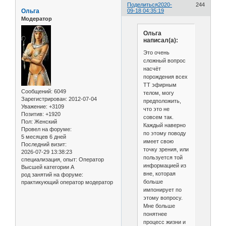
Поделиться
2020-
244
Ольга
09-18 04:35:19
Модератор
Ольга
написал(а):
Это очень
сложный вопрос
насчёт
порождения всех
ТТ эфирным
Сообщений:
6049
телом, могу
Зарегистрирован
: 2012-07-04
предположить,
Уважение:
+3109
что это не
Позитив:
+1920
совсем так.
Пол:
Женский
Каждый наверно
Провел на форуме:
по этому поводу
5 месяцев 6 дней
имеет свою
Последний визит:
точку зрения, или
2026-07-29 13:38:23
пользуется той
специализация, опыт:
Оператор
информацией из
Высшей категории А
вне, которая
род занятий на форуме:
больше
практикующий оператор модератор
импонирует по
этому вопросу.
Мне больше
понятнее
процесс жизни и