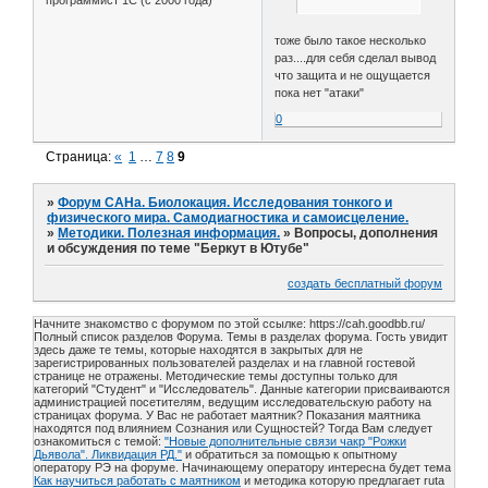
программист 1С (с 2000 года)
тоже было такое несколько
раз....для себя сделал вывод
что защита и не ощущается
пока нет "атаки"
0
Страница:
«
1
…
7
8
9
»
Форум САНа. Биолокация. Исследования тонкого и
физического мира. Самодиагностика и самоисцеление.
»
Методики. Полезная информация.
»
Вопросы, дополнения
и обсуждения по теме "Беркут в Ютубе"
создать бесплатный форум
Начните знакомство с форумом по этой ссылке: https://cah.goodbb.ru/
Полный список разделов Форума. Темы в разделах форума. Гость увидит
здесь даже те темы, которые находятся в закрытых для не
зарегистрированных пользователей разделах и на главной гостевой
странице не отражены. Методические темы доступны только для
категорий "Студент" и "Исследователь". Данные категории присваиваются
администрацией посетителям, ведущим исследовательскую работу на
страницах форума. У Вас не работает маятник? Показания маятника
находятся под влиянием Сознания или Сущностей? Тогда Вам следует
ознакомиться с темой:
"Новые дополнительные связи чакр "Рожки
Дьявола". Ликвидация РД."
и обратиться за помощью к опытному
оператору РЭ на форуме. Начинающему оператору интересна будет тема
Как научиться работать с маятником
и методика которую предлагает ruta