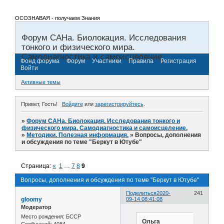
ОСОЗНАВАЯ - получаем Знания
Форум САНа. Биолокация. Исследования
тонкого и физического мира.
Самодиагностика и самоисцеление.
Фонд форума
Форум
Участники
Правила
Регистрация
Войти
Активные темы
Привет, Гость!
Войдите
или
зарегистрируйтесь
.
»
Форум САНа. Биолокация. Исследования тонкого и
физического мира. Самодиагностика и самоисцеление.
»
Методики. Полезная информация.
»
Вопросы, дополнения
и обсуждения по теме "Беркут в Ютубе"
Страница:
«
1
…
7
8
9
Вопросы, дополнения и обсуждения по теме "Беркут в Ютубе"
Поделиться
2020-
241
gloomy
09-14 08:41:08
Модератор
Место рождения:
БССР
Ольга