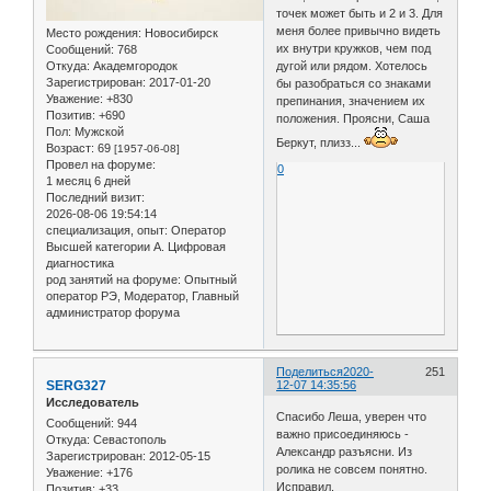
точек может быть и 2 и 3. Для
меня более привычно видеть
Место рождения:
Новосибирск
их внутри кружков, чем под
Сообщений:
768
Откуда:
Академгородок
дугой или рядом. Хотелось
Зарегистрирован
: 2017-01-20
бы разобраться со знаками
Уважение:
+830
препинания, значением их
Позитив:
+690
положения. Проясни, Саша
Пол:
Мужской
Беркут, плизз...
Возраст:
69
[1957-06-08]
Провел на форуме:
0
1 месяц 6 дней
Последний визит:
2026-08-06 19:54:14
специализация, опыт:
Оператор
Высшей категории А. Цифровая
диагностика
род занятий на форуме:
Опытный
оператор РЭ, Модератор, Главный
администратор форума
Поделиться
2020-
251
SERG327
12-07 14:35:56
Исследователь
Спасибо Леша, уверен что
Сообщений:
944
важно присоединяюсь -
Откуда:
Севастополь
Александр разъясни. Из
Зарегистрирован
: 2012-05-15
ролика не совсем понятно.
Уважение:
+176
Исправил.
Позитив:
+33