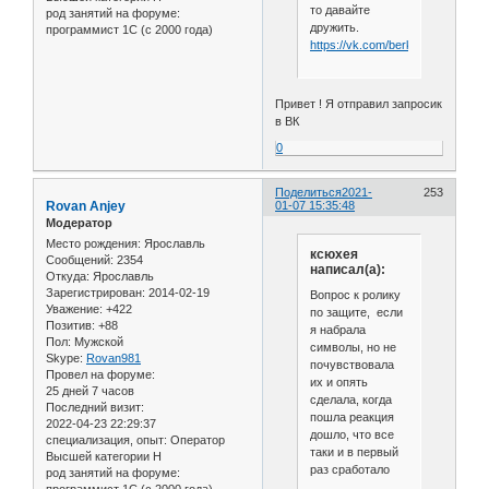
то давайте
род занятий на форуме:
дружить.
программист 1С (с 2000 года)
https://vk.com/berkutalexandr
Привет ! Я отправил запросик
в ВК
0
Поделиться
2021-
253
Rovan Anjey
01-07 15:35:48
Модератор
Место рождения:
Ярославль
ксюхея
Сообщений:
2354
написал(а):
Откуда:
Ярославль
Зарегистрирован
: 2014-02-19
Вопрос к ролику
Уважение:
+422
по защите, если
Позитив:
+88
я набрала
Пол:
Мужской
символы, но не
Skype:
Rovan981
почувствовала
Провел на форуме:
их и опять
25 дней 7 часов
сделала, когда
Последний визит:
пошла реакция
2022-04-23 22:29:37
дошло, что все
специализация, опыт:
Оператор
таки и в первый
Высшей категории Н
раз сработало
род занятий на форуме: