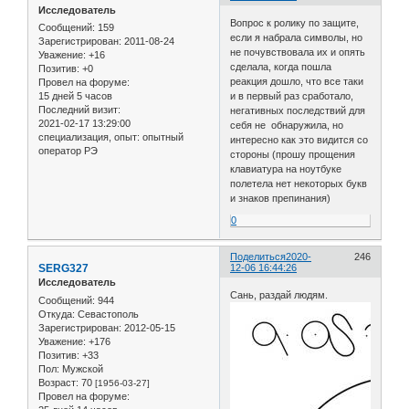
Исследователь
Вопрос к ролику по защите,
Сообщений:
159
если я набрала символы, но
Зарегистрирован
: 2011-08-24
не почувствовала их и опять
Уважение:
+16
сделала, когда пошла
Позитив:
+0
реакция дошло, что все таки
Провел на форуме:
и в первый раз сработало,
15 дней 5 часов
Последний визит:
негативных последствий для
2021-02-17 13:29:00
себя не обнаружила, но
специализация, опыт:
опытный
интересно как это видится со
оператор РЭ
стороны (прошу прощения
клавиатура на ноутбуке
полетела нет некоторых букв
и знаков препинания)
0
Поделиться
2020-
246
SERG327
12-06 16:44:26
Исследователь
Сань, раздай людям.
Сообщений:
944
Откуда:
Севастополь
Зарегистрирован
: 2012-05-15
Уважение:
+176
Позитив:
+33
Пол:
Мужской
Возраст:
70
[1956-03-27]
Провел на форуме: