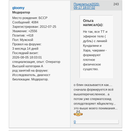
Поделиться
2020-
243
gloomy
09-17 18:07:02
Модератор
Место рождения:
БССР
Ольга
Сообщений:
4084
написал(а):
Зарегистрирован
: 2012-07-25
Уважение:
+2556
Не так, все ТТ и
Позитив:
+418
эфирное тело (
Пол:
Мужской
дубль) с линией
Провел на форуме:
Кундалини и
3 месяца 14 дней
Хара, чакрами -
Последний визит:
формируют
2026-08-05 18:03:01
плотное
специализация, опыт:
Оператор
физическое
Высшей категории А
существо.
род занятий на форуме:
Исследователь, диагност
биолокации. Модератор.
о блин оказывается как....
сначала формируется всё
вышеперечисленное.. а
потом уже сперматозоид
оплодотворяет яйцеклетку...
это выше моего понимания...
0