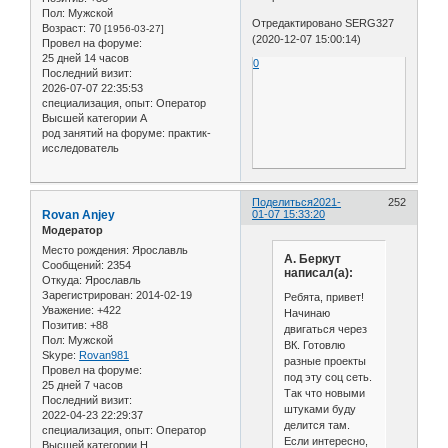
Пол:
Мужской
Отредактировано SERG327
Возраст:
70
[1956-03-27]
(2020-12-07 15:00:14)
Провел на форуме:
25 дней 14 часов
0
Последний визит:
2026-07-07 22:35:53
специализация, опыт:
Оператор
Высшей категории А
род занятий на форуме:
практик-
исследователь
Поделиться
2021-
252
Rovan Anjey
01-07 15:33:20
Модератор
Место рождения:
Ярославль
А. Беркут
Сообщений:
2354
написал(а):
Откуда:
Ярославль
Зарегистрирован
: 2014-02-19
Ребята, привет!
Уважение:
+422
Начинаю
Позитив:
+88
двигаться через
Пол:
Мужской
ВК. Готовлю
Skype:
Rovan981
разные проекты
Провел на форуме:
под эту соц сеть.
25 дней 7 часов
Так что новыми
Последний визит:
штуками буду
2022-04-23 22:29:37
делится там.
специализация, опыт:
Оператор
Если интересно,
Высшей категории Н