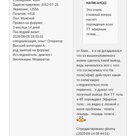
Сообщений:
4084
написал(а):
Зарегистрирован
: 2012-07-25
Уважение:
+2556
Это очень
Позитив:
+418
сложный вопрос
Пол:
Мужской
насчёт
Провел на форуме:
порождения всех
3 месяца 14 дней
ТТ эфирным
Последний визит:
телом,....
2026-08-05 18:03:01
специализация, опыт:
Оператор
Высшей категории А
род занятий на форуме:
от блин... я и не догадывался
Исследователь, диагност
что из вышеизложенного
биолокации. Модератор.
можно сделать такой вывод.
ведь начиналось всё с того
что согласились что На
поле(эфир) действует какая
то сила(чакра)
следовательно поле
первично... я думал что
логичный вывод- Все ТТ тела
и ФТ порождают Эфирное
тело....но видно с логикой у
меня проблемы.. телега
лошадь.. лошадь телега...
Отредактировано gloomy
(2020-09-14 08:44:01)