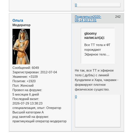
0
Поделиться
2020-
242
Ольга
09-14 10:17:01
Модератор
gloomy
написал(а):
Все ТТ тела и ФТ
порождают
Эфирное тело....
Сообщений:
6049
Не так, все ТТ и эфирное
Зарегистрирован
: 2012-07-04
тело ( дубль) с линией
Уважение:
+3109
Кундалини и Хара, чакрами -
Позитив:
+1920
формируют плотное
Пол:
Женский
физическое существо.
Провел на форуме:
5 месяцев 6 дней
0
Последний визит:
2026-07-29 13:38:23
специализация, опыт:
Оператор
Высшей категории А
род занятий на форуме:
практикующий оператор модератор