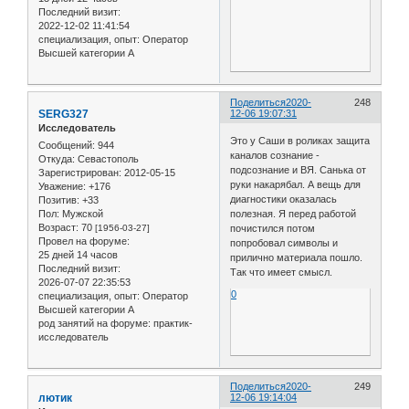
Последний визит:
2022-12-02 11:41:54
специализация, опыт:
Оператор
Высшей категории А
Поделиться
2020-
248
SERG327
12-06 19:07:31
Исследователь
Это у Саши в роликах защита
Сообщений:
944
каналов сознание -
Откуда:
Севастополь
подсознание и ВЯ. Санька от
Зарегистрирован
: 2012-05-15
руки накарябал. А вещь для
Уважение:
+176
диагностики оказалась
Позитив:
+33
полезная. Я перед работой
Пол:
Мужской
Возраст:
70
почистился потом
[1956-03-27]
Провел на форуме:
попробовал символы и
25 дней 14 часов
прилично материала пошло.
Последний визит:
Так что имеет смысл.
2026-07-07 22:35:53
0
специализация, опыт:
Оператор
Высшей категории А
род занятий на форуме:
практик-
исследователь
Поделиться
2020-
249
лютик
12-06 19:14:04