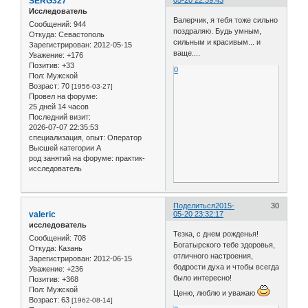
SERG327
Исследователь
Валерчик, я тебя тоже сильно
Сообщений:
944
поздраляю. Будь умным,
Откуда:
Севастополь
сильным и красивым... и
Зарегистрирован
: 2012-05-15
ваще....
Уважение:
+176
Позитив:
+33
0
Пол:
Мужской
Возраст:
70
[1956-03-27]
Провел на форуме:
25 дней 14 часов
Последний визит:
2026-07-07 22:35:53
специализация, опыт:
Оператор
Высшей категории А
род занятий на форуме:
практик-
исследователь
Поделиться
2015-
30
valeric
05-20 23:32:17
исследователь
Тезка, с днем рожденья!
Сообщений:
708
Богатырского тебе здоровья,
Откуда:
Казань
отличного настроения,
Зарегистрирован
: 2012-06-15
бодрости духа и чтобы всегда
Уважение:
+236
было интересно!
Позитив:
+368
Пол:
Мужской
Ценю, люблю и уважаю
Возраст:
63
[1962-08-14]