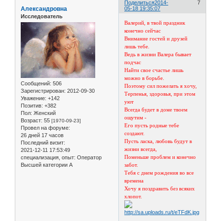
Поделиться
2014-
7
Александровна
05-18 19:35:07
Исследователь
Валерий, в твой праздник
конечно сейчас
Внимание гостей и друзей
лишь тебе.
Ведь в жизни Валера бывает
подчас
Найти свое счастье лишь
можно в борьбе.
Сообщений:
506
Поэтому сил пожелать я хочу,
Зарегистрирован
: 2012-09-30
Терпенья, здоровья, при этом
Уважение:
+142
уют
Позитив:
+382
Всегда будет в доме твоем
Пол:
Женский
ощутим -
Возраст:
55
[1970-09-23]
Его пусть родные тебе
Провел на форуме:
создают.
26 дней 17 часов
Пусть ласка, любовь будут в
Последний визит:
жизни всегда,
2021-12-11 17:53:49
Поменьше проблем и конечно
специализация, опыт:
Оператор
Высшей категории А
забот.
Тебя с днем рождения во все
времена
Хочу я поздравить без всяких
хлопот.