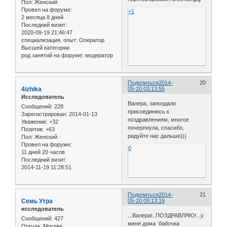
Пол:
Женский
Провел на форуме:
+1
2 месяца 8 дней
Последний визит:
2020-09-19 21:46:47
специализация, опыт:
Оператор
Высшей категории
род занятий на форуме:
модератор
Поделиться
2014-
20
4izhika
05-20 03:13:55
Исследователь
Валера, запоздало
Сообщений:
228
присоединюсь к
Зарегистрирован
: 2014-01-13
поздравлениям, многое
Уважение:
+32
почерпнула, спасибо,
Позитив:
+63
радуйте нас дальше)))
Пол:
Женский
Провел на форуме:
0
11 дней 20 часов
Последний визит:
2014-11-19 11:28:51
Поделиться
2014-
21
Семь Утра
05-20 09:13:19
исследователь
...Валера!..ПОЗДРАВЛЯЮ!...у
Сообщений:
427
меня дома бабочка
Откуда:
Москва