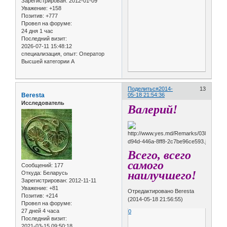
Зарегистрирован
: 2012-01-09
Уважение:
+158
Позитив:
+777
Провел на форуме:
24 дня 1 час
Последний визит:
2026-07-11 15:48:12
специализация, опыт:
Оператор
Высшей категории А
Поделиться
2014-
13
Beresta
05-18 21:54:36
Исследователь
Валерий!
Всего, всего
самого
Сообщений:
177
наилучшего!
Откуда:
Беларусь
Зарегистрирован
: 2012-11-11
Уважение:
+81
Отредактировано Beresta
Позитив:
+214
(2014-05-18 21:56:55)
Провел на форуме:
27 дней 4 часа
0
Последний визит:
2021-03-15 09:50:18