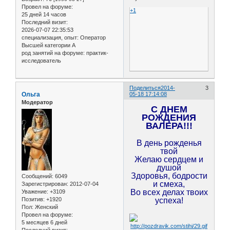
Провел на форуме:
+1
25 дней 14 часов
Последний визит:
2026-07-07 22:35:53
специализация, опыт:
Оператор
Высшей категории А
род занятий на форуме:
практик-
исследователь
Поделиться
2014-
3
Ольга
05-18 17:14:08
Модератор
С ДНЕМ
РОЖДЕНИЯ
ВАЛЕРА!!!
В день рожденья
твой
Желаю сердцем и
душой
Здоровья, бодрости
Сообщений:
6049
и смеха,
Зарегистрирован
: 2012-07-04
Во всех делах твоих
Уважение:
+3109
Позитив:
+1920
успеха!
Пол:
Женский
Провел на форуме:
5 месяцев 6 дней
Последний визит: