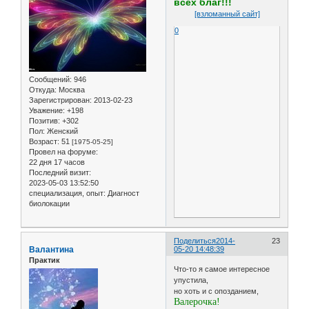
всех благ!!!
[взломанный сайт]
0
Сообщений:
946
Откуда:
Москва
Зарегистрирован
: 2013-02-23
Уважение:
+198
Позитив:
+302
Пол:
Женский
Возраст:
51
[1975-05-25]
Провел на форуме:
22 дня 17 часов
Последний визит:
2023-05-03 13:52:50
специализация, опыт:
Диагност
биолокации
Поделиться
2014-
23
Валантина
05-20 14:48:39
Практик
Что-то я самое интересное
упустила,
но хоть и с опозданием,
Валерочка!