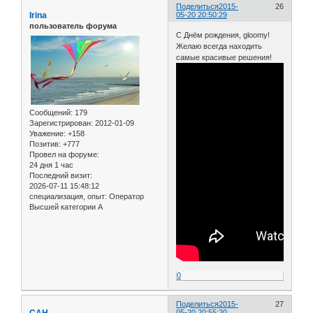
Поделиться
2015-
26
Irina
05-20 20:50:29
пользователь форума
С Днём рождения, gloomy!
Желаю всегда находить
самые красивые решения!
Сообщений:
179
Зарегистрирован
: 2012-01-09
Уважение:
+158
Позитив:
+777
Провел на форуме:
24 дня 1 час
Последний визит:
2026-07-11 15:48:12
специализация, опыт:
Оператор
Высшей категории А
0
Поделиться
2015-
27
САН
05-20 20:55:20