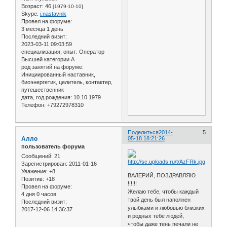
Возраст:
46
[1979-10-10]
Skype:
i.nastavnik
Провел на форуме:
3 месяца 1 день
Последний визит:
2023-03-11 09:03:59
специализация, опыт:
Оператор
Высшей категории А
род занятий на форуме:
Инициированный наставник,
биоэнергетик, целитель, контактер,
путешественник
дата, год рождения:
10.10.1979
Телефон:
+79272978310
Поделиться
2014-
5
Алло
05-18 18:21:26
пользователь форума
Сообщений:
21
Зарегистрирован
: 2011-01-16
Уважение:
+8
ВАЛЕРИЙ, ПОЗДРАВЛЯЮ
Позитив:
+18
!!!!!!
Провел на форуме:
Желаю тебе, чтобы каждый
4 дня 0 часов
твой день был наполнен
Последний визит:
улыбками и любовью близких
2017-12-06 14:36:37
и родных тебе людей,
чтобы даже тень печали не