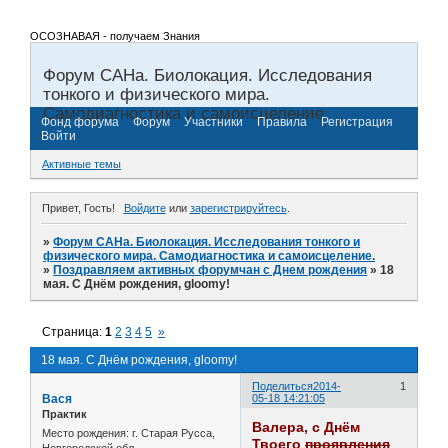
ОСОЗНАВАЯ - получаем Знания
Форум САНа. Биолокация. Исследования
тонкого и физического мира.
Самодиагностика и самоисцеление.
Фонд форума
Форум
Участники
Правила
Регистрация
Войти
Активные темы
Привет, Гость!
Войдите
или
зарегистрируйтесь
.
»
Форум САНа. Биолокация. Исследования тонкого и
физического мира. Самодиагностика и самоисцеление.
»
Поздравляем активных форумчан с Днем рождения
»
18
мая. С Днём рождения, gloomy!
Страница:
1
2
3
4
5
»
18 мая. С Днём рождения, gloomy!
Поделиться
2014-
1
Вася
05-18 14:21:05
Практик
Валера, с Днём
Место рождения:
г. Старая Русса,
Твоего
проявления