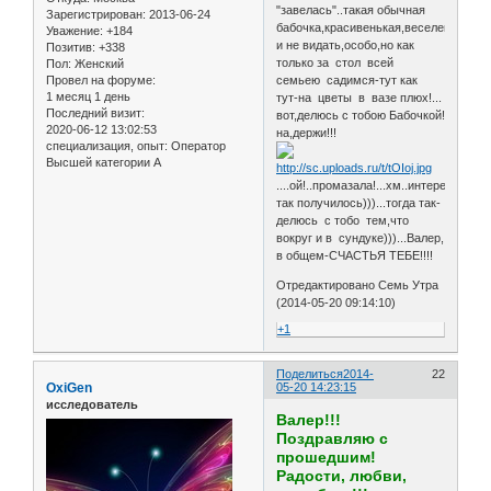
"завелась"..такая обычная
Зарегистрирован
: 2013-06-24
бабочка,красивенькая,веселенькая...
Уважение:
+184
и не видать,особо,но как
Позитив:
+338
только за стол всей
Пол:
Женский
Провел на форуме:
семьею садимся-тут как
1 месяц 1 день
тут-на цветы в вазе плюх!...
Последний визит:
вот,делюсь с тобою Бабочкой!
2020-06-12 13:02:53
на,держи!!!
специализация, опыт:
Оператор
Высшей категории А
....ой!..промазала!...хм..интересно
так получилось)))...тогда так-
делюсь с тобо тем,что
вокруг и в сундуке)))...Валер,
в общем-СЧАСТЬЯ ТЕБЕ!!!!
Отредактировано Семь Утра
(2014-05-20 09:14:10)
+1
Поделиться
2014-
22
OxiGen
05-20 14:23:15
исследователь
Валер!!!
Поздравляю с
прошедшим!
Радости, любви,