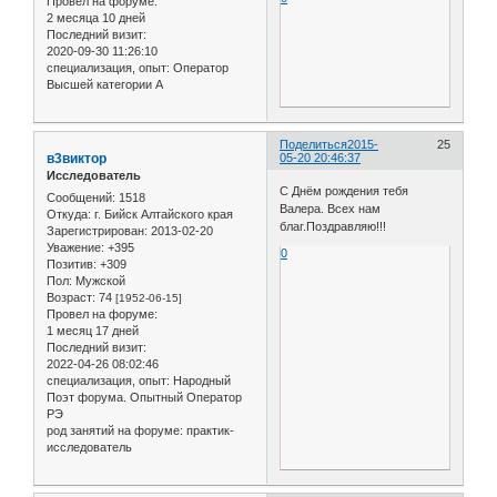
Провел на форуме:
2 месяца 10 дней
Последний визит:
2020-09-30 11:26:10
специализация, опыт:
Оператор
Высшей категории А
Поделиться
2015-
25
в3виктор
05-20 20:46:37
Исследователь
С Днём рождения тебя
Сообщений:
1518
Валера. Всех нам
Откуда:
г. Бийск Алтайского края
благ.Поздравляю!!!
Зарегистрирован
: 2013-02-20
Уважение:
+395
0
Позитив:
+309
Пол:
Мужской
Возраст:
74
[1952-06-15]
Провел на форуме:
1 месяц 17 дней
Последний визит:
2022-04-26 08:02:46
специализация, опыт:
Народный
Поэт форума. Опытный Оператор
РЭ
род занятий на форуме:
практик-
исследователь