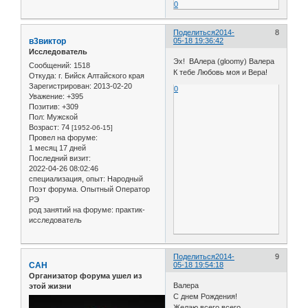
0
Поделиться
2014-
8
в3виктор
05-18 19:36:42
Исследователь
Эх! ВАлера (gloomy) Валера
Сообщений:
1518
К тебе Любовь моя и Вера!
Откуда:
г. Бийск Алтайского края
Зарегистрирован
: 2013-02-20
0
Уважение:
+395
Позитив:
+309
Пол:
Мужской
Возраст:
74
[1952-06-15]
Провел на форуме:
1 месяц 17 дней
Последний визит:
2022-04-26 08:02:46
специализация, опыт:
Народный
Поэт форума. Опытный Оператор
РЭ
род занятий на форуме:
практик-
исследователь
Поделиться
2014-
9
САН
05-18 19:54:18
Организатор форума ушел из
Валера
этой жизни
С днем Рождения!
Желаю всего всего....