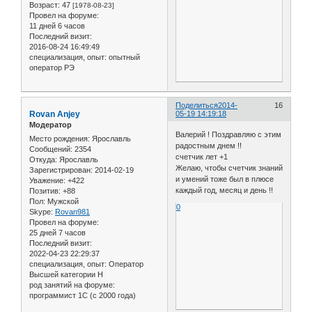
Возраст:
47
[1978-08-23]
Провел на форуме:
11 дней 6 часов
Последний визит:
2016-08-24 16:49:49
специализация, опыт:
опытный
оператор РЭ
Поделиться
2014-
16
Rovan Anjey
05-19 14:19:18
Модератор
Валерий ! Поздравляю с этим
Место рождения:
Ярославль
радостным днем !!
Сообщений:
2354
счетчик лет +1
Откуда:
Ярославль
Желаю, чтобы счетчик знаний
Зарегистрирован
: 2014-02-19
и умений тоже был в плюсе
Уважение:
+422
каждый год, месяц и день !!
Позитив:
+88
Пол:
Мужской
0
Skype:
Rovan981
Провел на форуме:
25 дней 7 часов
Последний визит:
2022-04-23 22:29:37
специализация, опыт:
Оператор
Высшей категории Н
род занятий на форуме:
программист 1С (с 2000 года)