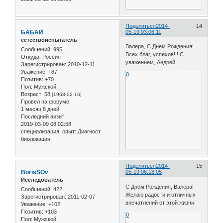
Поделиться
2014-
14
БАБАЙ
05-19 03:06:11
естествоиспытатель
Валера, С Днем Рождения!
Сообщений:
995
Всех благ, успехов!!! С
Откуда:
Россия
уважением, Андрей...
Зарегистрирован
: 2010-12-11
Уважение:
+87
0
Позитив:
+70
Пол:
Мужской
Возраст:
58
[1968-02-16]
Провел на форуме:
1 месяц 8 дней
Последний визит:
2019-03-09 08:02:58
специализация, опыт:
Диагност
биолокации
Поделиться
2014-
15
BorisSOv
05-19 06:18:05
Исследователь
С Днем Рождения, Валера!
Сообщений:
422
Желаю радости и отличных
Зарегистрирован
: 2011-02-07
впечатлений от этой жизни.
Уважение:
+102
Позитив:
+103
0
Пол:
Мужской