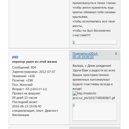
промелькнула в твоих глазах,
чтобы ангел-хранитель еще
крепче обнимал тебя своими
крыльями,
чтобы исполнились все твои
мечты,
чтобы ты был бесконечно
счастлив!!!!!
0
Поделиться
2014-
6
ИЮ
05-18 19:06:02
ператор ушел из этой жизни
Валера, с Днем рождения!
Сообщений:
804
Удачи Вам и радости во всех
Зарегистрирован
: 2012-07-07
Ваших пространственно-
Уважение:
+436
временных континиумах!
Позитив:
+298
Будьте счастливы всегда и
Пол:
Женский
везде!
Возраст:
63
[1963-07-11]
Провел на форуме:
28 дней 13 часов
Последний визит:
0
2016-06-13 19:06:40
специализация, опыт:
Диагност
биолокации