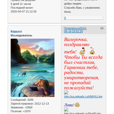
Провел на форуме:
добро людям.
5 дней 11 часов
Последний визит:
Спасибо Вам, с уважением.
2020-04-07 21:12:26
Анна.
0
Поделиться
2014-
19
Коралл
05-19 23:52:28
Исследователь
Валерочка,
поздравляю
тебя!
Чтобы Ты всегда
был счастлив,
Гармонии тебе,
радости,
умиротворения,
не пропадай
пожалуйста!
Сообщений:
3289
Зарегистрирован
: 2012-12-13
Лови!
Уважение:
+2569
Позитив:
+1970