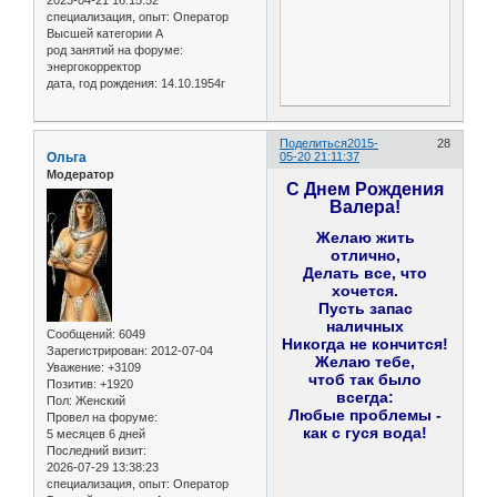
2023-04-21 16:15:52
специализация, опыт:
Оператор
Высшей категории А
род занятий на форуме:
энергокорректор
дата, год рождения:
14.10.1954г
Поделиться
2015-
28
Ольга
05-20 21:11:37
Модератор
С Днем Рождения
Валера!
Желаю жить
отлично,
Делать все, что
хочется.
Пусть запас
наличных
Сообщений:
6049
Никогда не кончится!
Зарегистрирован
: 2012-07-04
Желаю тебе,
Уважение:
+3109
чтоб так было
Позитив:
+1920
всегда:
Пол:
Женский
Любые проблемы -
Провел на форуме:
как с гуся вода!
5 месяцев 6 дней
Последний визит:
2026-07-29 13:38:23
специализация, опыт:
Оператор