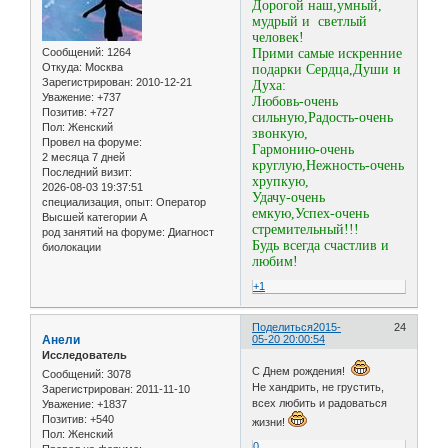
Дорогой наш,умный,
мудрый и светлый
человек!
Сообщений:
1264
Прими самые искренние
Откуда:
Москва
подарки Сердца,Души и
Зарегистрирован
: 2010-12-21
Духа:
Уважение:
+737
Любовь-очень
Позитив:
+727
сильную,Радость-очень
Пол:
Женский
звонкую,
Провел на форуме:
Гармонию-очень
2 месяца 7 дней
круглую,Нежность-очень
Последний визит:
хрупкую,
2026-08-03 19:37:51
Удачу-очень
специализация, опыт:
Оператор
емкую,Успех-очень
Высшей категории А
стремительный!!!
род занятий на форуме:
Диагност
Будь всегда счастлив и
биолокации
любим!
+1
Поделиться
2015-
24
Анели
05-20 20:00:54
Исследователь
С Днем рождения!
Сообщений:
3078
Не хандрить, не грустить,
Зарегистрирован
: 2011-11-10
всех любить и радоваться
Уважение:
+1837
Позитив:
+540
жизни!
Пол:
Женский
0