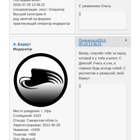
2026-07-29 13:38:23
С уважением Ольга.
специализация, опыт:
Оператор
0
Высшей категории А
род занятий на форуме:
практикующий оператор модератор
Поделиться
2014-
4
А. Беркут
05-18 17:46:21
Модератор
Валер, спасибо тебе за науку,
которой я у тебя учился. С
Днюхой! Учись и учи, а
главное будь всегда собой. С
респектом и уважухой, твой
Беркут.
0
Место рождения:
г. Уфа
Сообщений:
4103
Откуда:
Самарская область
Зарегистрирован
: 2012-06-28
Уважение:
+2439
Позитив:
+468
Пол:
Мужской