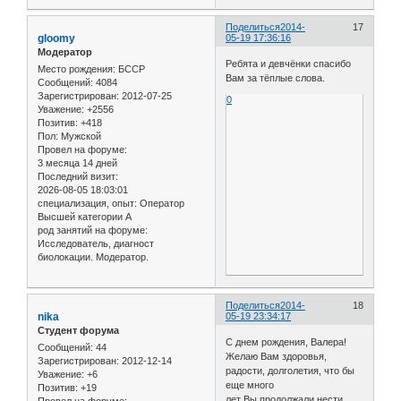
Поделиться
2014-
17
gloomy
05-19 17:36:16
Модератор
Ребята и девчёнки спасибо
Место рождения:
БССР
Вам за тёплые слова.
Сообщений:
4084
Зарегистрирован
: 2012-07-25
0
Уважение:
+2556
Позитив:
+418
Пол:
Мужской
Провел на форуме:
3 месяца 14 дней
Последний визит:
2026-08-05 18:03:01
специализация, опыт:
Оператор
Высшей категории А
род занятий на форуме:
Исследователь, диагност
биолокации. Модератор.
Поделиться
2014-
18
nika
05-19 23:34:17
Студент форума
С днем рождения, Валера!
Сообщений:
44
Желаю Вам здоровья,
Зарегистрирован
: 2012-12-14
радости, долголетия, что бы
Уважение:
+6
еще много
Позитив:
+19
лет Вы продолжали нести