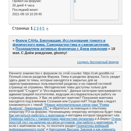
0
Провел на форуме:
26 дней 4 часа
Последний визит:
2021-08-19 10:29:45
Страница:
1
2
3
4
5
»
»
Форум САНа. Биолокация. Исследования тонкого и
физического мира. Самодиагностика и самоисцеление.
»
Поздравляем активных форумчан с Днем рождения
»
18
мая. С Днём рождения, gloomy!
создать бесплатный форум
Начните знакомство с форумом по этой ссылке: https://cah.goodbb.ru/
Полный список разделов Форума. Темы в разделах форума. Гость увидит
здесь даже те темы, которые находятся в закрытых для не
зарегистрированных пользователей разделах и на главной гостевой
странице не отражены. Методические темы доступны только для
категорий "Студент" и "Исследователь". Данные категории присваиваются
администрацией посетителям, ведущим исследовательскую работу на
страницах форума. У Вас не работает маятник? Показания маятника
находятся под влиянием Сознания или Сущностей? Тогда Вам следует
ознакомиться с темой:
"Новые дополнительные связи чакр "Рожки
Дьявола". Ликвидация РД."
и обратиться за помощью к опытному
оператору РЭ на форуме. Начинающему оператору интересна будет тема
Как научиться работать с маятником
и методика которую предлагает ruta
Примеры работы с параметрами диагностики организма
и А.Беркут
Очень
простой тест на наличие на связи шутников, при работе с маятником.
А
если с маятником на ты, то посетите раздел
Генераторы вибраций
информационного поля"
и
Нарушения Высших Законов и как изменить