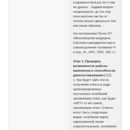
стараемся больше ни о чем
не думать . Задаем вопрос
неоднократно, до тех пор
пока маятник как бы от
толчка начнет двигаться тем
или иным образом.
(по материалам Пучко Л.Г.
«Многомерная медицина.
Система самодиагностики и
самоисцеления человека» 6-
е изд., М., АНС, 2001, 432 с.)
Этап 1. Проверка
возможности работы
маятником и способности
диагностирования
[122].
1. Как будет «ДА» после
получения ответа в виде
целенаправленных
постоянных колебаний
запоминаем ответ, как будет
«НЕТ» то же самое,
запоминаем ответ. Ответы
могут быть следующих
видов: колебание вдоль
нарисованной линии
(горизонтальные), колебания