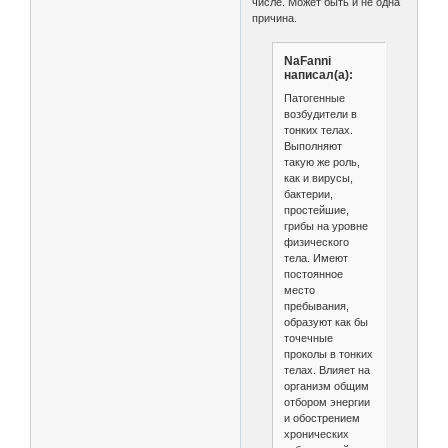
числе. Может быть и не одна
причина.
NaFanni
написал(а):
Патогенные
возбудители в
тонких телах.
Выполняют
такую же роль,
как и вирусы,
бактерии,
простейшие,
грибы на уровне
физического
тела. Имеют
постоянное
место
пребывания,
образуют как бы
точечные
проколы в тонких
телах. Влияет на
организм общим
отбором энергии
и обострением
хронических