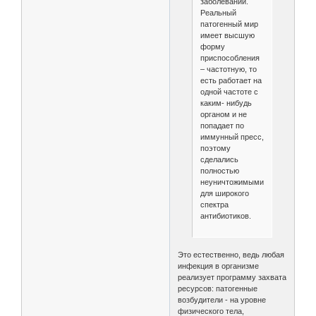
заболеваний.
Реальный
патогенный мир
имеет высшую
форму
приспособления
– частотную, то
есть работает на
одной частоте с
каким- нибудь
органом и не
попадает по
иммунный пресс,
поэтому
сделались
полностью
неуничтожимыми
для широкого
спектра
антибиотиков.
Это естественно, ведь любая
инфекция в организме
реализует программу захвата
ресурсов: патогенные
возбудители - на уровне
физического тела,