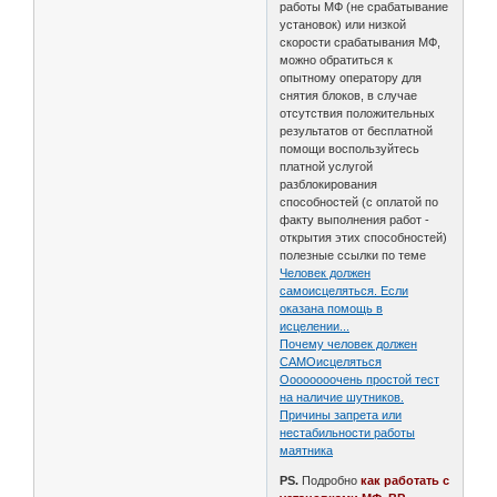
работы МФ (не срабатывание
установок) или низкой
скорости срабатывания МФ,
можно обратиться к
опытному оператору для
снятия блоков, в случае
отсутствия положительных
результатов от бесплатной
помощи воспользуйтесь
платной услугой
разблокирования
способностей (с оплатой по
факту выполнения работ -
открытия этих способностей)
полезные ссылки по теме
Человек должен
самоисцеляться. Если
оказана помощь в
исцелении...
Почему человек должен
САМОисцеляться
Оооооооочень простой тест
на наличие шутников.
Причины запрета или
нестабильности работы
маятника
PS.
Подробно
как работать с