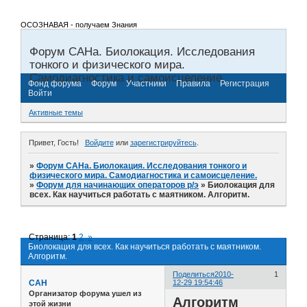
ОСОЗНАВАЯ - получаем Знания
Форум САНа. Биолокация. Исследования
тонкого и физического мира.
Самодиагностика и самоисцеление.
Фонд форума
Форум
Участники
Правила
Регистрация
Войти
Активные темы
Привет, Гость!
Войдите
или
зарегистрируйтесь
.
»
Форум САНа. Биолокация. Исследования тонкого и
физического мира. Самодиагностика и самоисцеление.
»
Форум для начинающих операторов р/э
»
Биолокация для
всех. Как научиться работать с маятником. Алгоритм.
Страница:
1
2
»
Биолокация для всех. Как научиться работать с маятником.
Алгоритм.
Поделиться
2010-
1
САН
12-29 19:54:46
Организатор форума ушел из
Алгоритм
этой жизни