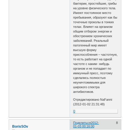
бактерии, простейшие, грибы
на уровне физического тела.
Имеют постоянное место
пребывания, образуют как бы
точечные проколы в тонких
телах. Влияет на организм
общим отбором энергии и
обострением хронических
заболеваний. Реальный
патогенный мир имеет
высшую форму
приспособления – частотную,
то есть работает на одной
частоте с каким- нибудь
органом и не попадает по
иммунный пресс, поэтому
сделались полностью
неуничтожимыми для
широкого спектра
антибиотиков.
Отредактировано NaFanni
(2012-01-02 21:31:48)
0
Поделиться
2012-
8
BorisSOv
01-03 00:16:00