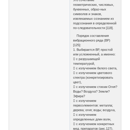
это сочетание
геометрических, числовых,
буквенных, образ-ных
символов и знаков,
извлекаемых сознанием из
подсознания в определенной
по-следовательности [118].
Порядок составления
вибрационного ряда (ВР)
[125]:
1. Выбирается ВР, простой
или усложненный, а именно:
 с разрушающей
температурой,
 с излучением белого света,
 с излучением цветового
спектра (конкретизировать
цвет),
 с излучением стихии Огня?
Воды? Воздуха? Земли?
Эфира?
 с излучением
первоэлементов: металла;
дерева; огня; воды; воздуха,
 с излучением
определенных длин волн,
 с излучением конкретных
мед. препаратов (рис.127).