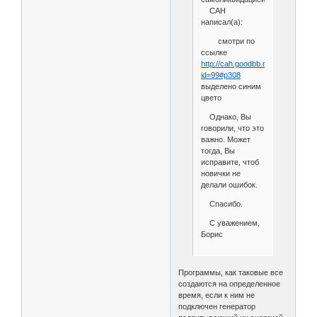
САН
написал(а):
смотри по
ссылке
http://cah.goodbb.ru/viewtopic.ph
id=99#p308
выделено синим
цвето
Однако, Вы
говорили, что это
важно. Может
тогда, Вы
исправите, чтоб
новички не
делали ошибок.
Спасибо.
С уважением,
Борис
Программы, как таковые все
создаются на определенное
время, если к ним не
подключен генератор