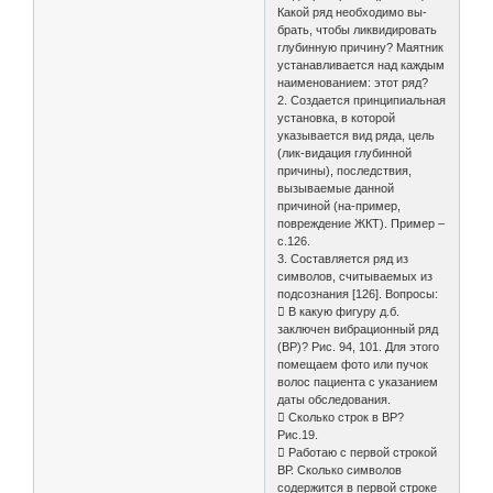
Какой ряд необходимо вы-
брать, чтобы ликвидировать
глубинную причину? Маятник
устанавливается над каждым
наименованием: этот ряд?
2. Создается принципиальная
установка, в которой
указывается вид ряда, цель
(лик-видация глубинной
причины), последствия,
вызываемые данной
причиной (на-пример,
повреждение ЖКТ). Пример –
с.126.
3. Составляется ряд из
символов, считываемых из
подсознания [126]. Вопросы:
 В какую фигуру д.б.
заключен вибрационный ряд
(ВР)? Рис. 94, 101. Для этого
помещаем фото или пучок
волос пациента с указанием
даты обследования.
 Сколько строк в ВР?
Рис.19.
 Работаю с первой строкой
ВР. Сколько символов
содержится в первой строке