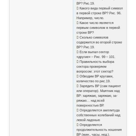
ВР? Рис.19.
 Какого вида первый символ
в первой строке ВР? Рис. 96.
Например, число.
 Какое число является
первым символом в первой
строке ВР?
 Сколько символов
содержится во второй строке
ВР? Рис.19.
 Если выпал сектор
«другие» – Рис. 99 – 101.
 Правильность выбора
сектора проверяем
вопросом: этот сектор?
 Обводим ВР кругами,
количество по рис.19.
 Зарядить ВР (сам пациент
или оператор). Маятник над
ВР: заряжаю, заряжаю, за-
ряжаю… над всей
поверхностью ВР.
 Определяется амплитуда
собственных колебаний над
левой ладонью
 Определяется
продолжительность ношения
ВР (мин., часы, нед.).