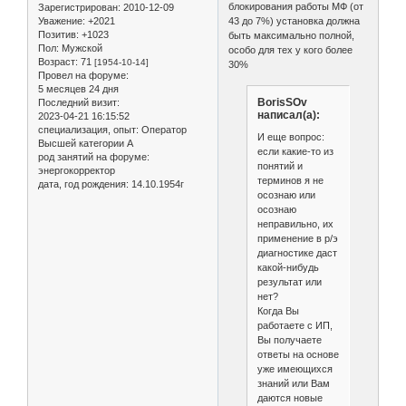
блокирования работы МФ (от
Зарегистрирован
: 2010-12-09
Уважение:
+2021
43 до 7%) установка должна
Позитив:
+1023
быть максимально полной,
Пол:
Мужской
особо для тех у кого более
Возраст:
71
[1954-10-14]
30%
Провел на форуме:
5 месяцев 24 дня
BorisSOv
Последний визит:
написал(а):
2023-04-21 16:15:52
специализация, опыт:
Оператор
И еще вопрос:
Высшей категории А
если какие-то из
род занятий на форуме:
понятий и
энергокорректор
терминов я не
дата, год рождения:
14.10.1954г
осознаю или
осознаю
неправильно, их
применение в р/э
диагностике даст
какой-нибудь
результат или
нет?
Когда Вы
работаете с ИП,
Вы получаете
ответы на основе
уже имеющихся
знаний или Вам
даются новые