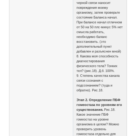
черной связи наносит
повреждения моему
организму, затем проверьте
состояние Баланса начал.
При балансе начал отличном
от 50 на 50 плс-минус 5% нет
смысла работать,
необходимо баланс
восстановить. (это
дополнительный пункт
добавлен и разъяснен мной)
8. Какова моя способность
диагностирования
физического тела? Тонких
тел? (рис.18). Д.б. 100%.
9. Степень качества канала
связи сознания с
подсознанием? (туда и
обратно). Рис.18.
Этап 2. Определение ПБФ
гомеостаза по уровням его
существования.
Рис.18.
Какое значение ПБФ
гомеостаз на уровне
организма в целом? Можно
проверить уровень
гомеостаза отдельно для