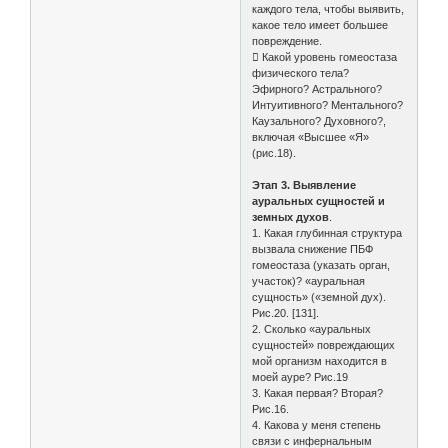
каждого тела, чтобы выявить,
какое тело имеет большее
повреждение.
 Какой уровень гомеостаза
физического тела?
Эфирного? Астрального?
Интуитивного? Ментального?
Каузального? Духовного?,
включая «Высшее «Я»
(рис.18).
Этап 3. Выявление
ауральных сущностей и
земных духов
.
1. Какая глубинная структура
вызвала снижение ПБФ
гомеостаза (указать орган,
участок)? «ауральная
сущность» («земной дух).
Рис.20. [131].
2. Сколько «ауральных
сущностей» повреждающих
мой организм находится в
моей ауре? Рис.19
3. Какая первая? Вторая?
Рис.16.
4. Какова у меня степень
связи с инфернальным