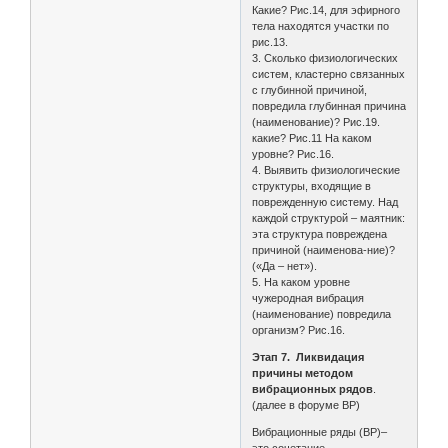
Какие? Рис.14, для эфирного
тела находятся участки по
рис.13.
3. Сколько физиологических
систем, кластерно связанных
с глубинной причиной,
повредила глубинная причина
(наименование)? Рис.19.
какие? Рис.11 На каком
уровне? Рис.16.
4. Выявить физиологические
структуры, входящие в
поврежденную систему. Над
каждой структурой – маятник:
эта структура повреждена
причиной (наименова-ние)?
(«Да – нет»).
5. На каком уровне
чужеродная вибрация
(наименование) повредила
организм? Рис.16.
Этап 7. Ликвидация
причины методом
вибрационных рядов
.
(далее в форуме ВР)
Вибрационные ряды (ВР)–