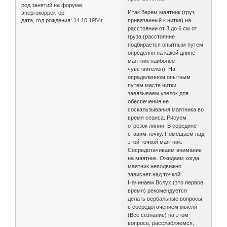
род занятий на форуме:
Итак берем маятник (груз
энергокорректор
дата, год рождения:
14.10.1954г
привязанный к нитке) на
расстоянии от 3 до 6 см от
груза (расстояние
подбирается опытным путем
определяя на какой длине
маятник наиболее
чувствителен). На
определенном опытным
путем месте нитки
завязываем узелок для
обеспечения не
соскальзывания маятника во
время сеанса. Рисуем
отрезок линии. В середине
ставим точку. Помещаем над
этой точкой маятник.
Сосредотачиваем внимание
на маятник. Ожидаем когда
маятник неподвижно
зависнет над точкой.
Начинаем Вслух (это первое
время) рекомендуется
делать вербальные вопросы
с сосредоточением мысли
(Все сознание) на этом
вопросе, расслабляемся,