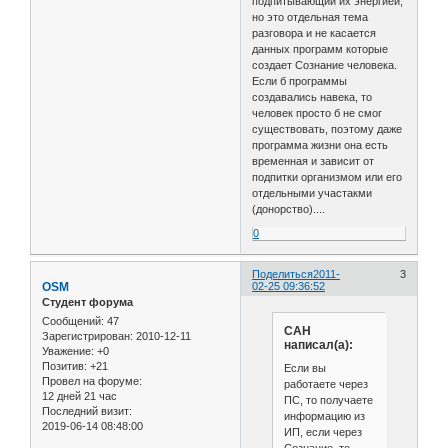
подпитывающий их энергией,
но это отдельная тема
разговора и не касается
данных программ которые
создает Сознание человека.
Если б программы
создавались навека, то
человек просто б не смог
существовать, поэтому даже
программа жизни она есть
временная и зависит от
подпитки организмом или его
отдельными участакми
(донорство)....
0
Поделиться
2011-
3
OSM
02-25 09:36:52
Студент форума
Сообщений:
47
САН
Зарегистрирован
: 2010-12-11
написал(а):
Уважение:
+0
Позитив:
+21
Если вы
Провел на форуме:
работаете через
12 дней 21 час
ПС, то получаете
Последний визит:
информацию из
2019-06-14 08:48:00
ИП, если через