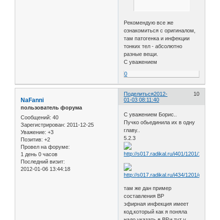
Рекомендую все же
ознакомиться с оригиналом,
там патогенка и инфекции
тонких тел - абсолютно
разные вещи.
С уважением
0
Поделиться
2012-
10
NaFanni
01-03 08:11:40
пользователь форума
С уважением Борис..
Сообщений:
40
Пучко обьединила их в одну
Зарегистрирован
: 2011-12-25
главу..
Уважение:
+3
5.2.3
Позитив:
+2
Провел на форуме:
1 день 0 часов
Последний визит:
2012-01-06 13:44:18
там же дан пример
составления ВР
эфирная инфекция имеет
код,который как я поняла
надо указать в ВР,и тут у