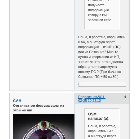
Сознание, то
получаете
информацию
которую Вы
заложили себе
Саша, я работаю, обращаясь
к АХ, а он откуда берет
информацию - из ИП (ПС)
или из Сознания? Мне-то
нужна информация из ИП,
значит ли это , что я должна
обращаться напрямую к
своему ПС ? (При балансе
Сознание-ПС = 50 на 50 ).
0
Поделиться
2011-
4
САН
02-25 10:23:10
Организатор форума ушел из
этой жизни
OSM
написал(а):
Саша, я работаю,
обращаясь к АХ,
а он откуда берет