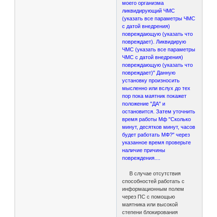
моего организма
ликвидирующий ЧМС
(указать все параметры ЧМС
с датой внедрения)
повреждающую (указать что
повреждает). Ликвидирую
ЧМС (указать все параметры
ЧМС с датой внедрения)
повреждающую (указать что
повреждает)" Данную
установку произносить
мысленно или вслух до тех
пор пока маятник покажет
положение "ДА" и
остановится. Затем уточнить
время работы Мф "Сколько
минут, десятков минут, часов
будет работать МФ?" через
указанное время проверьте
наличие причины
повреждения....
В случае отсутствия
способностей работать с
информационным полем
через ПС с помощью
маятника или высокой
степени блокирования