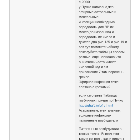
е,2006г.
у Пучко написано,что
эфирные,астральные и
ментальные
инфекции,необходимо
определить для ВР их
место(по названию) и
определить их число и
даются два рис.125 и рис.19 и
вот тут помогите чайнегу
пожалуйста,таблицы совсем
разные..еще написано,что
они очень часто имеют
числовой код и см
приложение 7,там перечень
грехов..
Эфирная инфекция тоже
связана с грехами?
если смотреть Таблица
глубинных причин по Пучко
http://glaz3.info/rc.html
Астральные, ментальные,
эфирные инфекции-
патогенные возбудители
Патогенные возбудители в
тонких телах. Выполняют
такую же роль, как и вирусы,