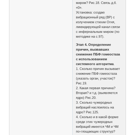
миром? Рис.18. Связь д.б.
«0».
Установка: создаю
вибрационный ряд (ВР) с
излучением стихии Огня,
ликвидирующей канал связи
с инфернальным миром (по
методике на с.97).
Этап 4. Определение
причин, вызвавших
снижение ПБФ гомеостаза
с использованием
системного алгоритма
.
1. Сколько причин вызывает
снижение ПБФ гомеостаза
(указать орган, участок)?
Рис.19.
2. Какая первая причина?
Вторая? и т.д. (выявляется
ядро) Рис.20.
3. Сколько чужеродных
вибраций наслоилось на
ядро? Рис.125.
4. Сколько и в какой форме
среди этих чужеродных
вибраций имеется ЧМ и ЧМ
по-глощающих структур?