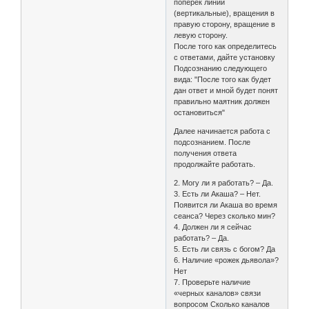
поперек линии
(вертикальные), вращения в
правую сторону, вращение в
левую сторону.
После того как определитесь
с ответами, дайте установку
Подсознанию следующего
вида: "После того как будет
дан ответ и мной будет понят
правильно маятник должен
остановиться"
Далее начинается работа с
подсознанием. После
получения ответа
продолжайте работать.
2. Могу ли я работать? – Да.
3. Есть ли Акаша? – Нет.
Появится ли Акаша во время
сеанса? Через сколько мин?
4. Должен ли я сейчас
работать? – Да.
5. Есть ли связь с богом? Да
6. Наличие «рожек дьявола»?
Нет
7. Проверьте наличие
«черных каналов» связи
вопросом Сколько каналов