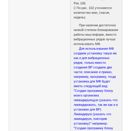
Рис.106.
 По рис. 102 уточняется
количество мин, (часов,
недель).
При наличии достаточно
низкой степени блокирования
работы мыслеформ, вместо
вибрационных рядов лучше
использовать МФ.
Для использования МФ
создаем установку такую же
как и для вибрационных
рядов, только вместо
создания ВР создаем две
части: описание и приказ,
например, программу, тогда
установка для МФ будет
иметь следующий вид:
"Создаю программу Клону
моего организма
ликвидирующую (указать что
ликвидировать, так же как и в
установке для ВР).
Ликвидирую (указать что
ликвидирую, повторив
установку)" например:
"Создаю программу Клону