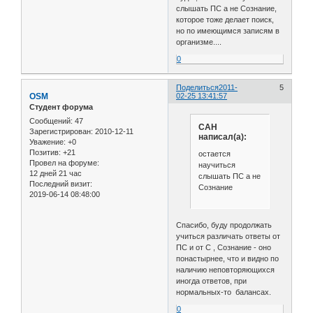
слышать ПС а не Сознание,
которое тоже делает поиск,
но по имеющимся записям в
организме....
0
Поделиться
2011-
5
OSM
02-25 13:41:57
Студент форума
Сообщений:
47
САН
Зарегистрирован
: 2010-12-11
написал(а):
Уважение:
+0
Позитив:
+21
остается
Провел на форуме:
научиться
12 дней 21 час
слышать ПС а не
Последний визит:
Сознание
2019-06-14 08:48:00
Спасибо, буду продолжать
учиться различать ответы от
ПС и от С , Сознание - оно
понастырнее, что и видно по
наличию неповторяющихся
иногда ответов, при
нормальных-то балансах.
0