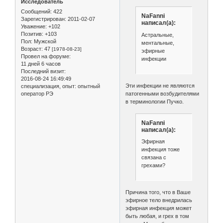
Исследователь
Сообщений:
422
NaFanni
Зарегистрирован
: 2011-02-07
написал(а):
Уважение:
+102
Позитив:
+103
Астральные,
Пол:
Мужской
ментальные,
Возраст:
47
[1978-08-23]
эфирные
Провел на форуме:
инфекции
11 дней 6 часов
Последний визит:
2016-08-24 16:49:49
Эти инфекции не являются
специализация, опыт:
опытный
оператор РЭ
патогенными возбудителями
в терминологии Пучко.
NaFanni
написал(а):
Эфирная
инфекция тоже
связана с
грехами?
Причина того, что в Ваше
эфирное тело внедрилась
эфирная инфекция может
быть любая, и грех в том