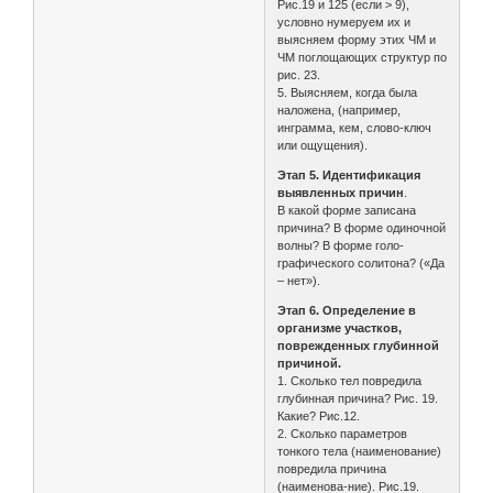
Рис.19 и 125 (если > 9),
условно нумеруем их и
выясняем форму этих ЧМ и
ЧМ поглощающих структур по
рис. 23.
5. Выясняем, когда была
наложена, (например,
инграмма, кем, слово-ключ
или ощущения).
Этап 5. Идентификация
выявленных причин
.
В какой форме записана
причина? В форме одиночной
волны? В форме голо-
графического солитона? («Да
– нет»).
Этап 6. Определение в
организме участков,
поврежденных глубинной
причиной.
1. Сколько тел повредила
глубинная причина? Рис. 19.
Какие? Рис.12.
2. Сколько параметров
тонкого тела (наименование)
повредила причина
(наименова-ние). Рис.19.