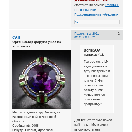
установками МФ, ВР
смотрите по ссылке
Работа с
Подсознанием.
Подсознательные убеждения.
+1
Поделиться
2011-
2
САН
02-25 08:16:21
Организатор форума ушел из
этой жизни
BorisSOv
написал(а):
Так все же, в МФ
надо указывать
дату внедрения и
что повреждение
или нет? Или
начинающим
работу с МФ
лучше полнее
описывать
программу?
Место рождения:
дер.Черемуха
Клетнянский район Брянской
Для тех кто только начол
области
работать с МФ и имеет
Сообщений:
9068
высокую степень
Откуда:
Россия, Ярославль