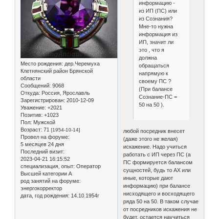
информацию -
из ИП (ПС) или
из Сознания?
Мне-то нужна
информация из
ИП, значит ли
это , что я
должна
Место рождения:
дер.Черемуха
обращаться
Клетнянский район Брянской
напрямую к
области
своему ПС ?
Сообщений:
9068
(При балансе
Откуда:
Россия, Ярославль
Сознание-ПС =
Зарегистрирован
: 2010-12-09
50 на 50 ).
Уважение:
+2021
Позитив:
+1023
Пол:
Мужской
Возраст:
71
[1954-10-14]
любой посредник внесет
Провел на форуме:
(даже этого не желая)
5 месяцев 24 дня
искажение. Надо учиться
Последний визит:
работать с ИП через ПС (а
2023-04-21 16:15:52
ПС формируется балансом
специализация, опыт:
Оператор
сущностей, будь то АХ или
Высшей категории А
иные, которые дают
род занятий на форуме:
информацию) при балансе
энергокорректор
нисходящего и восходящего
дата, год рождения:
14.10.1954г
ряда 50 на 50. В таком случае
от посредников искажения не
будет, остается научиться