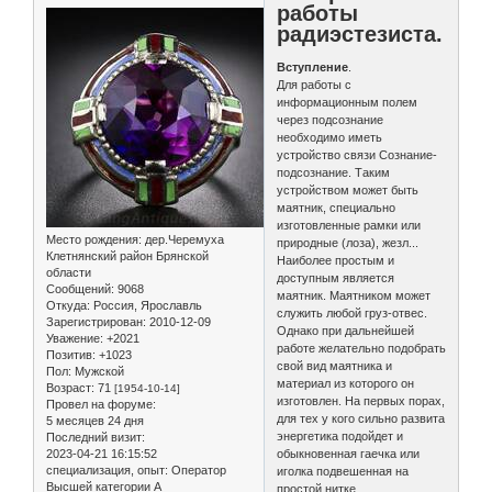
работы
радиэстезиста.
Вступление
.
Для работы с
информационным полем
через подсознание
необходимо иметь
устройство связи Сознание-
подсознание. Таким
устройством может быть
маятник, специально
изготовленные рамки или
Место рождения:
дер.Черемуха
природные (лоза), жезл...
Клетнянский район Брянской
Наиболее простым и
области
доступным является
Сообщений:
9068
маятник. Маятником может
Откуда:
Россия, Ярославль
служить любой груз-отвес.
Зарегистрирован
: 2010-12-09
Однако при дальнейшей
Уважение:
+2021
работе желательно подобрать
Позитив:
+1023
свой вид маятника и
Пол:
Мужской
материал из которого он
Возраст:
71
[1954-10-14]
изготовлен. На первых порах,
Провел на форуме:
для тех у кого сильно развита
5 месяцев 24 дня
энергетика подойдет и
Последний визит:
2023-04-21 16:15:52
обыкновенная гаечка или
специализация, опыт:
Оператор
иголка подвешенная на
Высшей категории А
простой нитке.