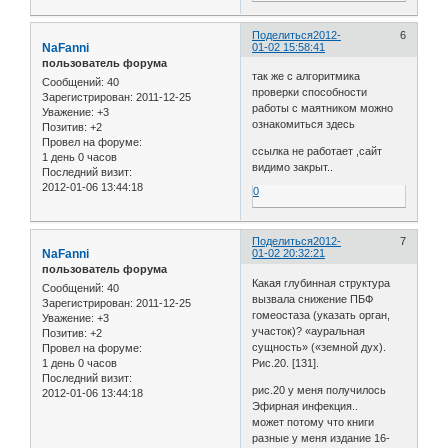
Поделиться
2012-
6
NaFanni
01-02 15:58:41
пользователь форума
так же с алгоритмика
Сообщений:
40
проверки способности
Зарегистрирован
: 2011-12-25
работы с маятником можно
Уважение:
+3
ознакомиться здесь
Позитив:
+2
Провел на форуме:
ссылка не работает ,сайт
1 день 0 часов
видимо закрыт..
Последний визит:
2012-01-06 13:44:18
0
Поделиться
2012-
7
NaFanni
01-02 20:32:21
пользователь форума
Какая глубинная структура
Сообщений:
40
вызвала снижение ПБФ
Зарегистрирован
: 2011-12-25
гомеостаза (указать орган,
Уважение:
+3
участок)? «ауральная
Позитив:
+2
сущность» («земной дух).
Провел на форуме:
Рис.20. [131].
1 день 0 часов
Последний визит:
рис.20 у меня получилось
2012-01-06 13:44:18
Эфирная инфекция..
может потому что книги
разные у меня издание 16-