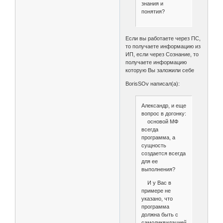
знания и
понятия?
Если вы работаете через ПС,
то получаете информацию из
ИП, если через Сознание, то
получаете информацию
которую Вы заложили себе
BorisSOv написал(а):
Александр, и еще
вопрос в догонку:
основой МФ
всегда
программа, а
сущность
создается всегда
для ее
выполнения?
И у Вас в
примере не
указано, что
программа
должна быть с
самоликвидацией