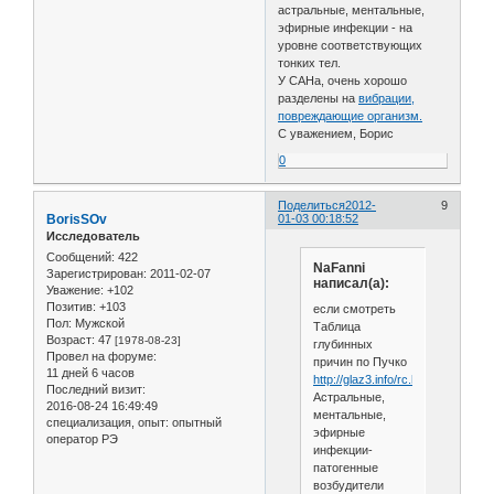
астральные, ментальные,
эфирные инфекции - на
уровне соответствующих
тонких тел.
У САНа, очень хорошо
разделены на
вибрации,
повреждающие организм.
С уважением, Борис
0
Поделиться
2012-
9
BorisSOv
01-03 00:18:52
Исследователь
Сообщений:
422
NaFanni
Зарегистрирован
: 2011-02-07
написал(а):
Уважение:
+102
Позитив:
+103
если смотреть
Пол:
Мужской
Таблица
Возраст:
47
[1978-08-23]
глубинных
Провел на форуме:
причин по Пучко
11 дней 6 часов
http://glaz3.info/rc.html
Последний визит:
Астральные,
2016-08-24 16:49:49
ментальные,
специализация, опыт:
опытный
эфирные
оператор РЭ
инфекции-
патогенные
возбудители